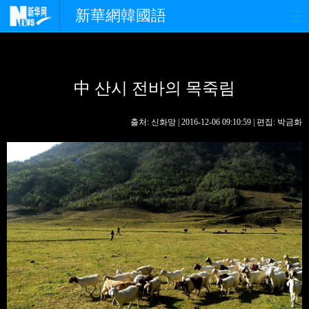
新華網韓國語
홈페이지
최신뉴스
정치
中 산시 전바의 목죽림
경제
사회
포토
중한교류
핫 TV
문화
출처: 신화망 | 2016-12-06 09:10:59 | 편집: 박금화
연예
관광
오피니언
생생 중국어