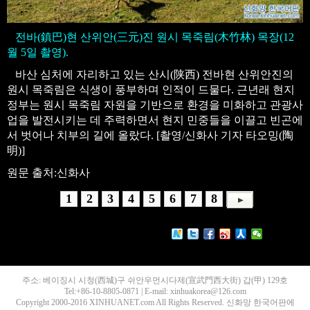
전바(鎮巴)현 산위안(三元)진 원시 목죽림(木竹林) 목장(12
월 5일 촬영).
바산 심처에 자리하고 있는 산시(陕西) 전바현 산위안진의
원시 목죽림은 식생이 풍부하며 인적이 드물다. 근년래 현지
정부는 원시 목죽림 자원을 기반으로 환경을 미화하고 관광사
업을 발전시키는 데 주력하면서 현지 민중들을 이끌고 빈곤에
서 벗어나 치부의 길에 올랐다. [촬영/신화사 기자 타오밍(陶
明)]
원문 출처:신화사
1
2
3
4
5
6
7
8
주소: 베이징시 시청(西城)구 쉬안우먼시다제(宣武門西大街) 갑(甲) 129호
Tel:+86-10-8805-0871 | E-mail: xinhuakorea@126.com
Copyright 2000-2016 XINHUANET.com All Rights Reserved. 신화망 한국어판에