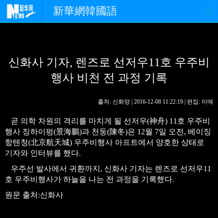
新華網韓國語
홈페이지
최신뉴스
정치
신화사 기자, 렌즈로 선저우11호 우주비
경제
사회
포토
행사 비천 전 과정 기록
중한교류
핫 TV
문화
출처: 신화망 | 2016-12-08 11:22:19 | 편집: 이매
연예
관광
오피니언
곧 의학 차원의 격리를 마치게 될 선저우(神舟) 11호 우주비
행사 징하이펑(景海鵬)과 천둥(陳冬)은 12월 7일 오전, 베이징
생생 중국어
항텐청(北京航天城) 우주비행사 아프트에서 양호한 상태로
기자와 인터뷰를 했다.
우주선 발사에서 귀환까지, 신화사 기자는 렌즈로 선저우11
호 우주비행사가 하늘을 나는 전 과정을 기록했다.
원문 출처:신화사