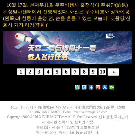
10월 17일, 선저우11호 우주비행사 출정식이 주취안(酒泉)
위성발사센터에서 진행되었다. 사진은 우주비행사 징하이펑
(왼쪽)과 천둥이 출정 전, 손을 흔들고 있는 모습이다.[촬영/신
화사 기자 리강(李刚)]
1
2
3
4
5
6
7
8
9
10
주소: 베이징시 시청(西城)구 쉬안우먼시다제(宣武門西大街) 갑(甲) 129호
Tel:+86-10-8805-0871 | E-mail: xinhuakorea@126.com
Copyright 2000-2016 XINHUANET.com All Rights Reserved. 신화망 한국어판에
서 게재된 신화사 및 신화망 각종
콘텐츠(기사)는 저작권법의 보호를 받은
바, 무단 전재, 복사, 배포 등을 금합니다.