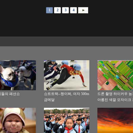
1
2
3
4
지들의 패션쇼
쇼트트랙--짱이쩌, 여자 500m
드론 촬영 하이커우 농
금메달
아롱진 색깔 모자이크