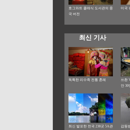
호그와트 클래식 도서관의 중
미국 
국 버전
최신 기사
독특한 리수족 전통 혼례
쓰촨 '
안 3
번의 
최신 발포한 전국 238곳 5A관
감동받