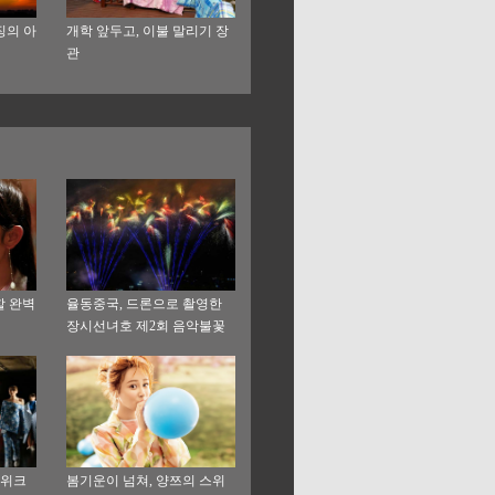
징의 아
개학 앞두고, 이불 말리기 장
관
할 완벽
율동중국, 드론으로 촬영한
장시선녀호 제2회 음악불꽃
축제
 위크
봄기운이 넘쳐, 양쯔의 스위