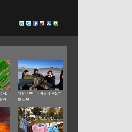
경지,
해발 5000m의 마을에 주둔하
 같아
는 간부