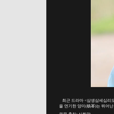
최근 드라마 <삼생삼세십리도화
을 연기한 양미(杨幂)는 뛰어