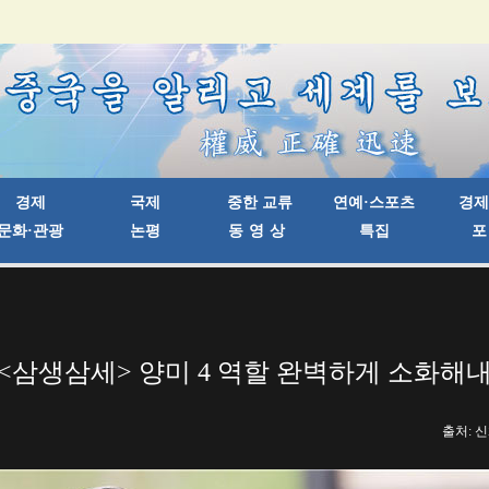
<삼생삼세> 양미 4 역할 완벽하게 소화해
출처: 신화