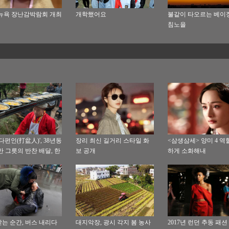
뉴욕 장난감박람회 개최
개학했어요
불같이 타오르는 베이
침노을
다펀인(打盆人)', 38년동
장리 최신 길거리 스타일 화
<삼생삼세> 양미 4 역
0만 그릇의 반찬 배달, 한
보 공개
하게 소화해내
실수도 없어
는 순간, 버스 내리다
대지악장, 광시 각지 봄 농사
2017년 런던 추동 패션