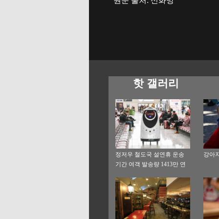
원문 출처: 신화망
핫 갤러리
정저우 철도국 설연휴 운송
강아
기간 여객 발송량 1413만 연
인원