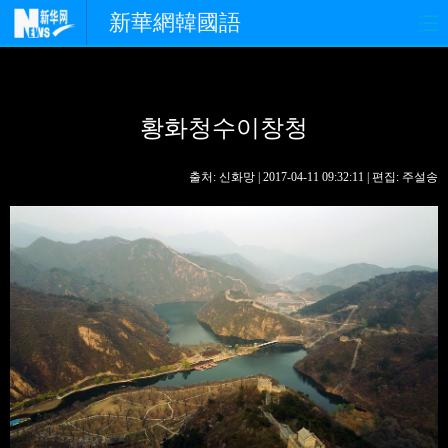
新華網韓國語
홈페이지
최신뉴스
정치
황화청수이창청
경제
사회
포토
중한교류
핫 TV
문화
출처: 신화망 | 2017-04-11 09:32:11 | 편집: 주설송
연예
관광
오피니언
생생 중국어