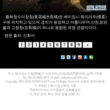
황화청수이창청(黃花城水長城)은 베이징시 화이러우(懷柔)
구에 위치하고 있으며 경치가 웅장하고 아름다우며 산천,맑은
물과 고창청(古長城)이 하나로 융합된 유명 관광지이다.
원문 출처: 신화사
1
2
3
4
5
6
7
8
9
주소: 베이징시 시청(西城)구 쉬안우먼시다제(宣武門西大街) 갑(甲) 129호
Tel:+86-10-8805-0871 | E-mail: xinhuakorea@126.com
Copyright 2000-2016 XINHUANET.com All Rights Reserved. 신화망 한국어판에
서 게재된 신화사 및 신화망 각종
콘텐츠(기사)는 저작권법의 보호를 받은
바, 무단 전재, 복사, 배포 등을 금합니다.