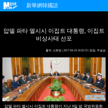
新華網韓國語
홈페이지
최신뉴스
정치
압델 파타 엘시시 이집트 대통령, 이집트
경제
사회
포토
비상사태 선포
중한교류
핫 TV
문화
출처: 신화망 | 2017-04-10 16:03:35 | 편집: 주설송
연예
관광
오피니언
생생 중국어
압델 파타 엘시시 이집트 대통령이 지난 9일 밤 국방위원회