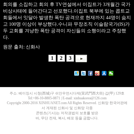
회의를 소집하고 회의 후 TV연설에서 이집트가 3개월간 국가
비상사태에 들어간다고 선포했다.이집트 북부에 있는 콥트교
회들에서 잇달아 발생한 폭탄 공격으로 현재까지 44명이 숨지
고 100명 이상이 부상했다.수니파 무장조직 이슬람국가(IS)가
두 교회를 겨냥한 폭탄 공격이 자신들의 소행이라고 주장했
다.
원문 출처: 신화사
1
2
3
주소: 베이징시 시청(西城)구 쉬안우먼시다제(宣武門西大街) 갑(甲) 129호
Tel:+86-10-8805-0871 | E-mail: xinhuakorea@126.com
Copyright 2000-2016 XINHUANET.com All Rights Reserved. 신화망 한국어판에
서 게재된 신화사 및 신화망 각종
콘텐츠(기사)는 저작권법의 보호를 받은
바, 무단 전재, 복사, 배포 등을 금합니다.