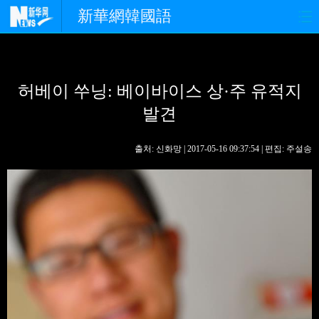
新華網韓國語
홈페이지
최신뉴스
정치
허베이 쑤닝: 베이바이스 상·주 유적지
경제
사회
포토
발견
중한교류
핫 TV
문화
출처: 신화망 | 2017-05-16 09:37:54 | 편집: 주설송
연예
관광
오피니언
생생 중국어