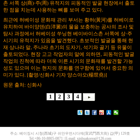
촌 서쪽 상(商)·주(周) 유적지의 피동적인 발굴 현장에서 출토
한 점을 치는데 사용하는 뼈를 보여 주고 있다.
최근에 허베이성 문화재 관리 부서는 황허(黃河)를 허베이로
유치하여 바이양덴(白洋澱)의 물을 보충하는 공사의 조사 및
탐사 과정에서 허베이성 쑤닝현 베이바이스촌 서쪽에 상·주
시기의 유적지가 있음을 발견했다. 초보적인 발굴을 통해 현
재 상나라 말, 주나라 초기의 도자기, 석기와 골기 등 유물이
출토되었다. 현장 고고 작업자의 말에 의하면, 피동적인 발굴
작업의 진척에 따라 더욱 이른 시기의 문화재를 발견할 가능
성도 있으며 이는 현지의 문화를 연구함에 있어서 중요한 의
미가 있다. [촬영/신화사 기자 양스야오(楊世堯)]
원문 출처: 신화사
1
2
3
4
주소: 베이징시 시청(西城)구 쉬안우먼시다제(宣武門西大街) 갑(甲) 129호
Tel:+86-10-8805-0871 | E-mail: xinhuakorea@126.com