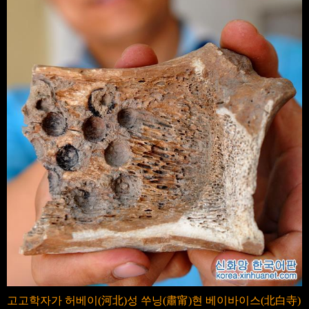
고고학자가 허베이(河北)성 쑤닝(肅甯)현 베이바이스(北白寺)