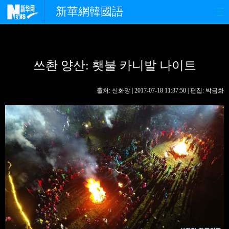
新華網韓國語
홈페이지
최신뉴스
정치
쓰촨 양산: 횃불 카니발 나이트
경제
사회
포토
중한교류
핫 TV
문화
출처: 신화망 | 2017-07-18 11:37:50 | 편집: 박금화
연예
관광
오피니언
생생 중국어