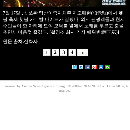
7월 17일 밤, 쓰촨 량산이족자치주 자오줴현(昭覺縣)에서 횃
불 축제 횃불 카니발 나이트가 열렸다. 외지 관광객들과 현지
주민들이 한 자리에 모여 모닥불 옆에서 노래를 부르고 춤을
추면서 마음껏 즐겼다. [촬영/신화사 기자 쉐위빈(薛玉斌)]
원문 출처:신화사
1
2
3
4