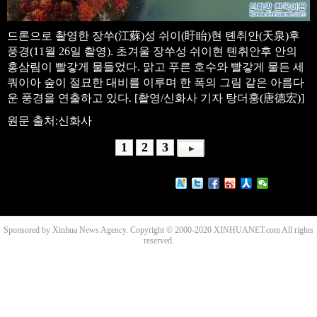
드론으로 촬영한 장쑤(江蘇)성 쉬이(盱眙)현 톈취안(天泉)후
풍경(11월 26일 촬영). 초겨울 장쑤성 쉬이현 톈취안후 안의
홍삼림이 빨갛게 물들었다. 맑고 푸른 호수와 빨갛게 물든 세
쿼이아 숲이 절묘한 대비를 이루며 한 폭의 그림 같은 아름다
운 풍경을 연출하고 있다. [촬영/신화사 기자 탕더훙(唐德宏)]
원문 출처:신화사
1
2
3