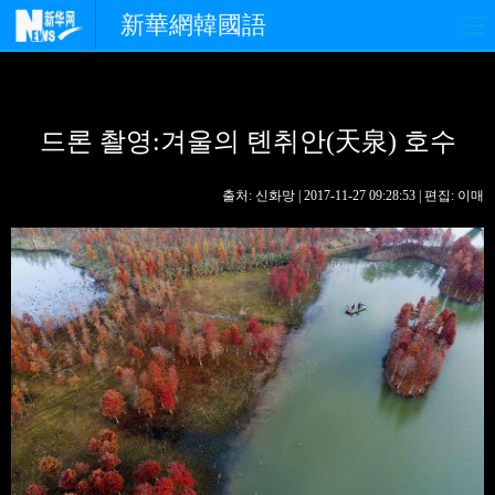
新華網韓國語
홈페이지
최신뉴스
정치
드론 촬영:겨울의 톈취안(天泉) 호수
경제
사회
포토
중한교류
핫 TV
문화
출처: 신화망 | 2017-11-27 09:28:53 | 편집: 이매
연예
관광
오피니언
생생 중국어