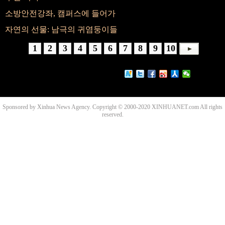
소방안전강좌, 캠퍼스에 들어가
자연의 선물: 남극의 귀염둥이들
1
2
3
4
5
6
7
8
9
10