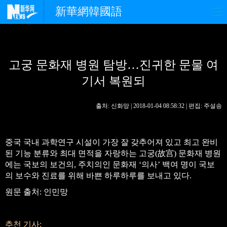
新華網韓國語
홈페이지
최신뉴스
정치
고궁 문화재 병원 탐방…진귀한 문물 여
경제
사회
포토
기서 복원되
중한교류
핫 TV
문화
출처: 신화망 | 2018-01-04 08:58:32 | 편집: 주설송
연예
관광
오피니언
생생 중국어
중국 국내 과학연구 시설이 가장 잘 갖추어져 있고 최고 완비
된 기능 분류와 최대 면적을 자랑하는 고궁(故宫) 문화재 병원
에는 국보의 보건의, 주치의인 문화재 ‘의사’ 백여 명이 국보
의 보수와 진료를 위해 바쁜 하루하루를 보내고 있다.
원문 출처: 인민망
추천 기사: