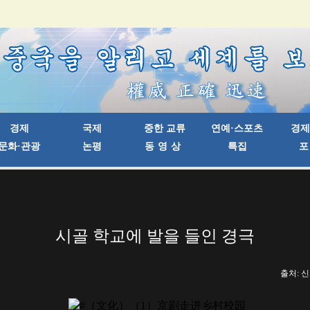
시골 학교에 발을 들인 경극
출처: 신화