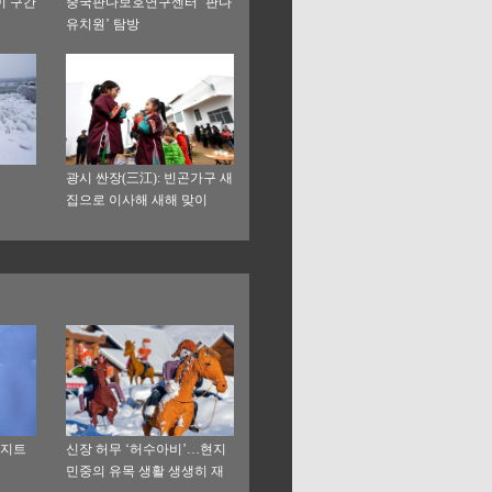
이 구간
중국판다보호연구센터 ‘판다
유치원’ 탐방
광시 싼장(三江): 빈곤가구 새
집으로 이사해 새해 맞이
아지트
신장 허무 ‘허수아비’…현지
민중의 유목 생활 생생히 재