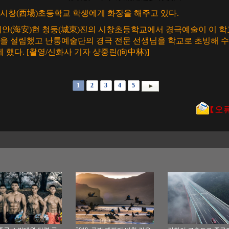
의 시창(西場)초등학교 학생에게 화장을 해주고 있다.
하이안(海安)현 청둥(城東)진의 시창초등학교에서 경극예술이 이 
 설립했고 난퉁예술단의 경극 전문 선생님을 학교로 초빙해 수
 했다. [촬영/신화사 기자 샹중린(向中林)]
1
2
3
4
5