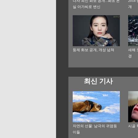
나자 최신 화보 공개...화초 온
201
실 아가씨로 변신
개
둥제 화보 공개, 개성 넘쳐
새해 
경
최신 기사
자연의 선물: 남극의 귀염둥
시골 
이들