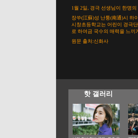
1월 2일, 경극 선생님이 한명
장쑤(江蘇)성 난퉁(南通)시 
시창초등학교는 어린이 경극단을
로 하여금 국수의 매력을 느끼게
원문 출처:신화사
핫 갤러리