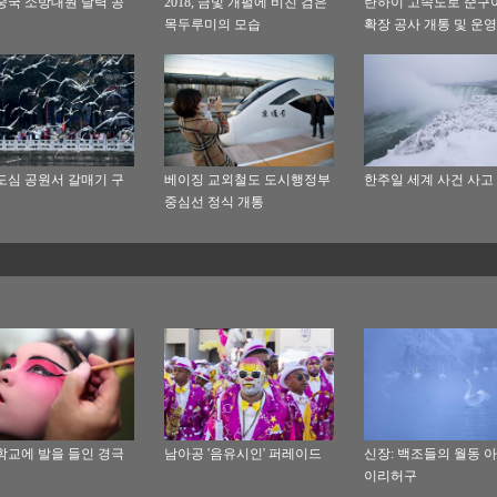
8 중국 소방대원 달력 공
2018, 금빛 개펄에 비친 검은
란하이 고속도로 준구
목두루미의 모습
확장 공사 개통 및 운영
도심 공원서 갈매기 구
베이징 교외철도 도시행정부
한주일 세계 사건 사고
중심선 정식 개통
학교에 발을 들인 경극
남아공 '음유시인' 퍼레이드
신장: 백조들의 월동 
이리허구