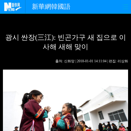
新華網韓國語
홈페이지
최신뉴스
정치
광시 싼장(三江): 빈곤가구 새 집으로 이
경제
사회
포토
사해 새해 맞이
중한교류
핫 TV
문화
출처: 신화망 | 2018-01-01 14:11:04 | 편집: 리상화
연예
관광
오피니언
생생 중국어