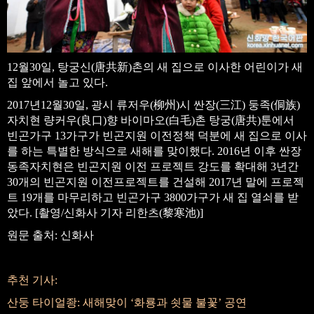
12월30일, 탕궁신(唐共新)촌의 새 집으로 이사한 어린이가 새
집 앞에서 놀고 있다.
2017년12월30일, 광시 류저우(柳州)시 싼장(三江) 둥족(侗族)
자치현 량커우(良口)향 바이마오(白毛)촌 탕궁(唐共)툰에서
빈곤가구 13가구가 빈곤지원 이전정책 덕분에 새 집으로 이사
를 하는 특별한 방식으로 새해를 맞이했다. 2016년 이후 싼장
동족자치현은 빈곤지원 이전 프로젝트 강도를 확대해 3년간
30개의 빈곤지원 이전프로젝트를 건설해 2017년 말에 프로젝
트 19개를 마무리하고 빈곤가구 3800가구가 새 집 열쇠를 받
았다. [촬영/신화사 기자 리한츠(黎寒池)]
원문 출처: 신화사
추천 기사:
산둥 타이얼좡: 새해맞이 ‘화룡과 쇳물 불꽃’ 공연