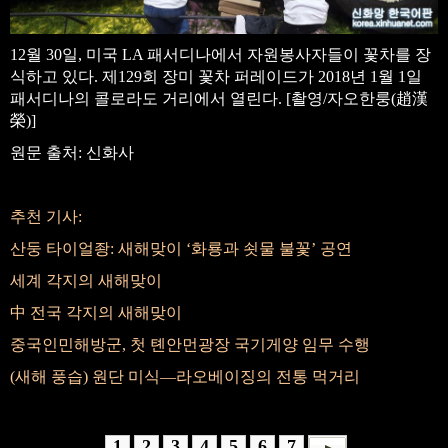
12월 30일, 미국 LA 패서디나에서 자원봉사자들이 꽃차를 장
식하고 있다. 제129회 장미 꽃차 퍼레이드가 2018년 1월 1일
패서디나의 콜로라도 거리에서 열린다. [촬영/자오한룽(趙漢
榮)]
원문 출처: 신화사
추천 기사:
산둥 타이얼좡: 새해맞이 ‘화룡과 쇳물 불꽃’ 공연
세계 각지의 새해맞이
中 전국 각지의 새해맞이
중국인민해방군, 첫 톈안먼광장 국기게양 임무 수행
(새해 풍습) 원단 미식—라오베이징의 전통 먹거리
1
2
3
4
5
6
7