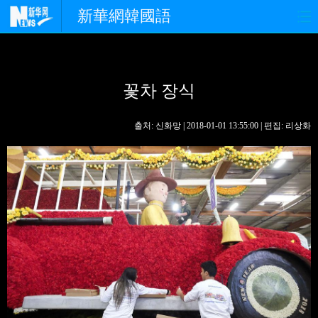
新華網韓國語
홈페이지
최신뉴스
정치
꽃차 장식
경제
사회
포토
중한교류
핫 TV
문화
출처: 신화망 | 2018-01-01 13:55:00 | 편집: 리상화
연예
관광
오피니언
생생 중국어