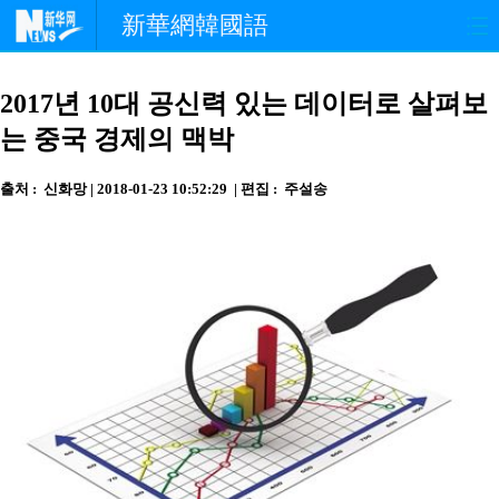
新華網韓國語
홈페이지
최신뉴스
정치
2017년 10대 공신력 있는 데이터로 살펴보
는 중국 경제의 맥박
경제
사회
포토
출처 : 신화망 | 2018-01-23 10:52:29 | 편집 : 주설송
중한교류
핫 TV
문화
연예
관광
오피니언
생생 중국어