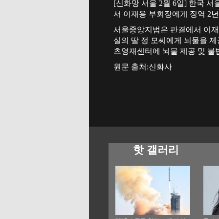
[신화망 서울 2월 6일] 한국
서 이재용 부회장에게 징역 2년
서울중앙지법은 판결에서 이재용
실의 딸 정 모씨에게 뇌물을 
츠영재센터에 뇌물 제공 및 불법
원문 출처:신화사
핫 갤러리