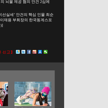
인의 뇌물 제공 혐의 안건 2심에
비선실세’ 안건의 핵심 인물 최순
는 이재용 부회장의 한국동계스포
]