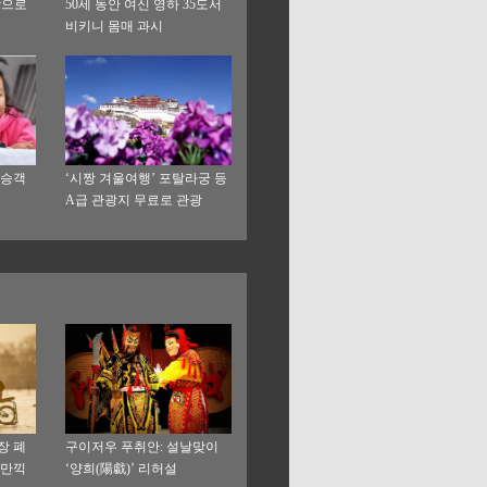
작으로
50세 동안 여신 영하 35도서
비키니 몸매 과시
 승객
‘시짱 겨울여행’ 포탈라궁 등
A급 관광지 무료로 관광
장 폐
구이저우 푸취안: 설날맞이
 만끽
‘양희(陽戱)’ 리허설