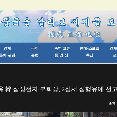
 韓 삼성전자 부회장, 2심서 집행유예 선
출처: 