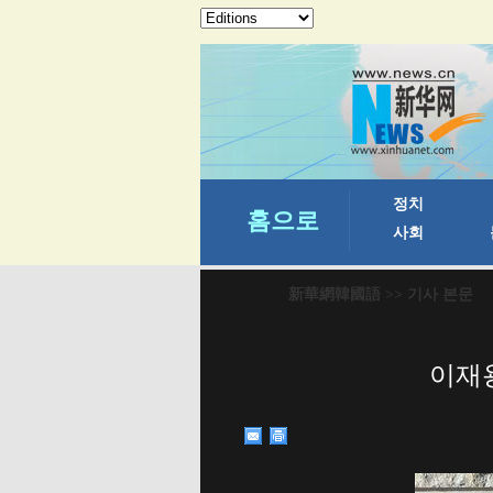
新華網韓國語
>> 기사 본문
이재용