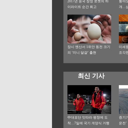
2017년 중국 창정 로켓의 하
퉁야오
이라이트 순간 회고
개…심
장시 옌산서 1위안 동전 크기
미세함
의 ‘미니 달걀’ 출현
조각한
최신 기사
中대표단 잇따라 평창에 도
증기기
착…7일에 국기 게양식 거행
운전’