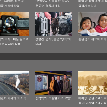
, 그레이톤 화보 공
‘문화중국·사해동춘’ 설맞이
베이징: 촹화·춘빙 제
플 개성미 작렬
첫 공연 홍콩서 개최
즐겁게 봄맞이
의 극치…바늘 끝으로
경찰견 ‘왕자’, 춘윈 ‘당직’에
춘윈 중의 귀요미 꼬마
 전각 서예 작품
나서
관차 기사의 ‘마지막
종착역의 ‘조촐한 가족 모임’
베이징: 공원 스케이트
장 전 마지막 스케이팅