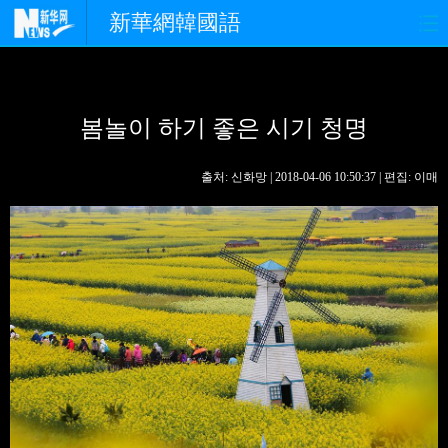
新華網韓國語
홈페이지
최신뉴스
정치
봄놀이 하기 좋은 시기 청명
경제
사회
포토
중한교류
핫 TV
문화
출처: 신화망 | 2018-04-06 10:50:37 | 편집: 이매
연예
관광
오피니언
생생 중국어