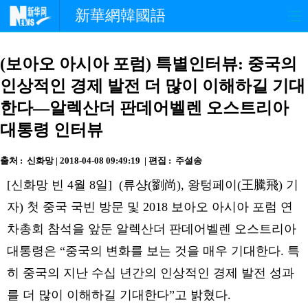
新華網韓國語
홈페이지
최신뉴스
정치
(보아오 아시아 포럼) 특별인터뷰: 중국의
인상적인 경제 발전 더 많이 이해하길 기대
경제
사회
포토
한다—알렉산더 판데어벨렌 오스트리아
중한교류
핫 TV
문화
대통령 인터뷰
연예
관광
오피니언
출처 : 신화망 | 2018-04-08 09:49:19 | 편집 : 주설송
[신화망 빈 4월 8일] (류샹(劉尚), 왕텅페이(王騰飛) 기
생생 중국어
자) 첫 중국 국빈 방문 및 2018 보아오 아시아 포럼 연
차총회 참석을 앞둔 알렉산더 판데어벨렌 오스트리아
대통령은 “중국의 변화를 보는 것을 매우 기대한다. 특
히 중국의 지난 수십 년간의 인상적인 경제 발전 성과
를 더 많이 이해하길 기대한다”고 밝혔다.