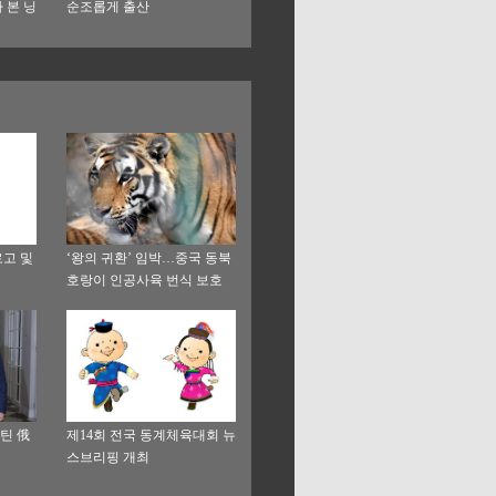
 본 닝
순조롭게 출산
고 및
‘왕의 귀환’ 임박…중국 동북
호랑이 인공사육 번식 보호
기록
틴 俄
제14회 전국 동계체육대회 뉴
스브리핑 개최