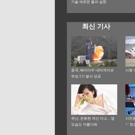
기술 새로운 돌파 실현
최신 기사
중국, 베이더우 내비게이션
시짱 
위성 2기 발사 성공
위난, 온화한 여신 미소…옆
시진핑
모습도 아름다워
+’ 