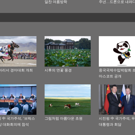
알찬 여름방학
주년…드론으로 내려다
샤 4계절
아리서 경마대회 개최
시후의 연꽃 풍경
중국국제수입박람회 로
마스코트 공개
 中 국가주석, ‘브릭스
그림처럼 아름다운 초원
시진핑 中 국가주석, 푸
정상 대화회의에 참석
대통령과 회담