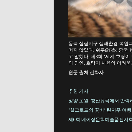
동북 삼림지구 생태환경 복원과
머지 않았다. 쉬루(許魯) 중
고 말했다. 제8회 ‘세계 호랑
의 인연, 호랑이 사육의 어려움
원문 출처:신화사
추천 기사:
정양 초원: 청산유곡에서 만끽하
‘실크로드의 꽃비’ 란저우 여
제6회 베이징문학예술품전시회