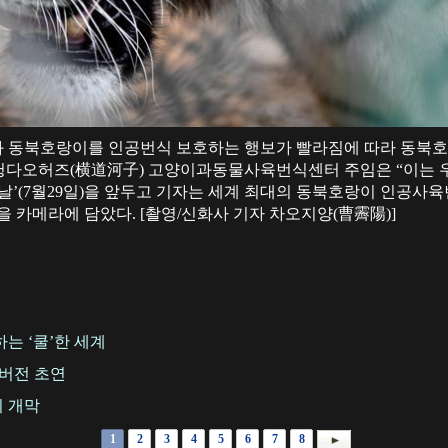
 동북호랑이를 인공번식 보호하는 행보가 빨라짐에 따라 동북호
국 헝다오허즈(横道河子) 고양이과동물사육번식센터 주임은 “이는 
이 날’(7월29일)을 앞두고 기자는 세계 최대의 동북호랑이 인공
을 카메라에 담았다. [촬영/신화사 기자 차오지양(曹霽陽)]
는 ‘쿨’한 세계
행버전 초연
 개막
1
2
3
4
5
6
7
8