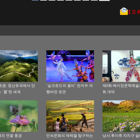
초원: 청산유곡에서 만
‘실크로드의 꽃비’ 란저우 여
제6회 베이징문학예술
 ‘쿨’한 세계
행버전 초연
회 개막
의 연꽃 풍경
민속문화의 매력을 탐구하는
닝샤 후이족 자치구 설립