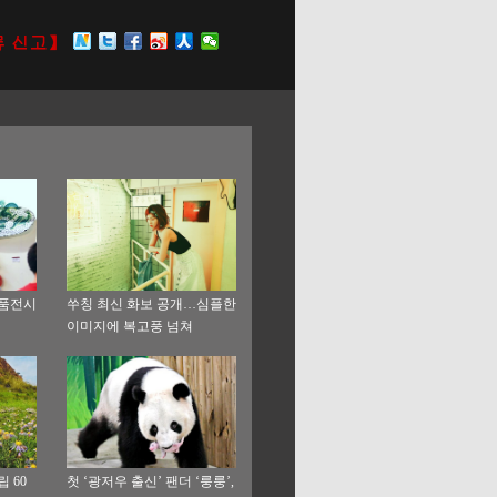
품전시
쑤칭 최신 화보 공개…심플한
이미지에 복고풍 넘쳐
 60
첫 ‘광저우 출신’ 팬더 ‘룽룽’,