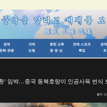
귀환’ 임박…중국 동북호랑이 인공사육 번식 
출처: 신화