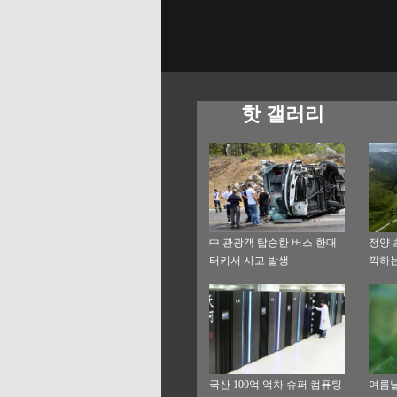
핫 갤러리
中 관광객 탑승한 버스 한대
정양 
터키서 사고 발생
끽하는
국산 100억 억차 슈퍼 컴퓨팅
여름날