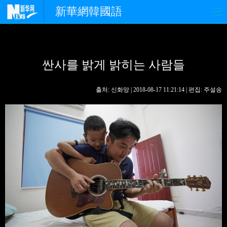
新華網韓國語
홈페이지
최신뉴스
정치
싼사를 밝게 밝히는 사람들
경제
사회
포토
중한교류
핫 TV
문화
출처: 신화망 | 2018-08-17 11:21:14 | 편집: 주설송
연예
관광
오피니언
생생 중국어