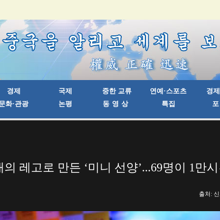
개의 레고로 만든 ‘미니 선양’...69명이 1만
출처: 신화