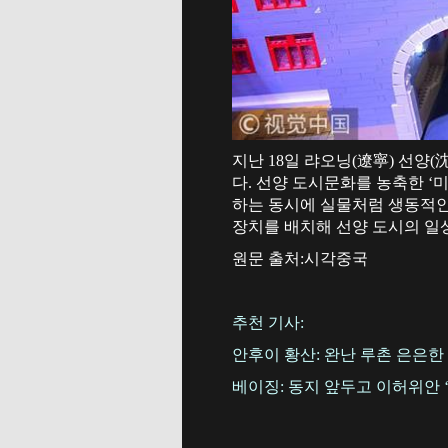
지난 18일 랴오닝(遼寧) 선양(沈
다. 선양 도시문화를 농축한 ‘
하는 동시에 실물처럼 생동적인
장치를 배치해 선양 도시의 일
원문 출처:시각중국
추천 기사:
안후이 황산: 완난 루촌 은은한
베이징: 동지 앞두고 이허위안 