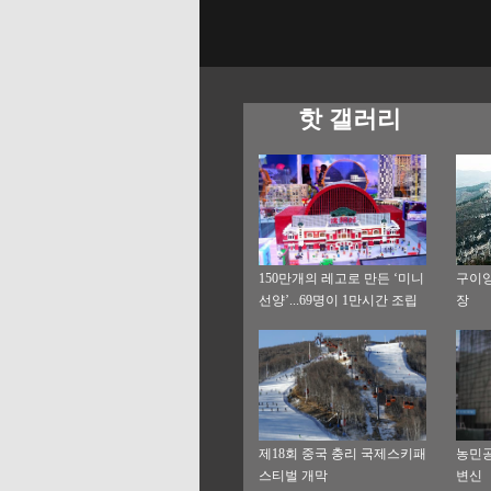
핫 갤러리
150만개의 레고로 만든 ‘미니
구이양
선양’...69명이 1만시간 조립
장
제18회 중국 충리 국제스키패
농민공
스티벌 개막
변신