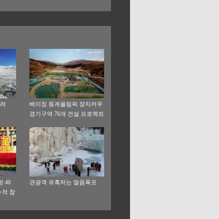
함’으로 부상
내려
베이징 동계올림픽 장자커우
경기구역 76개 건설 프로젝트
안정적으로 추진
 40
관광객 유혹하는 얼음폭포
누적 참