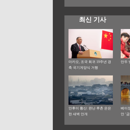
최신 기사
마카오, 조국 회귀 19주년 경
만두 
축 국기게양식 거행
안후이 황산: 완난 루촌 은은
베이징
한 새벽 안개
안 ‘