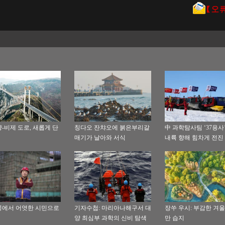
-비제 도로, 새롭게 단
칭다오 잔챠오에 붉은부리갈
中 과학탐사팀 ‘37용사’
매기가 날아와 서식
내륙 향해 힘차게 전진
에서 어엿한 시민으로
기자수첩: 마리아나해구서 대
장쑤 우시: 부감한 겨울
양 최심부 과학의 신비 탐색
만 습지