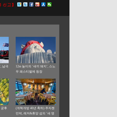
, 남극
12m 높이의 ‘새끼 돼지’, 스노
우 패스티벌에 등장
 궁후
(개혁개방 40년 축하) 주자젠
민박, 레저&휴양 섬의 ‘새 명