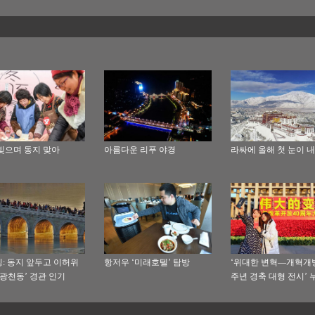
빚으며 동지 맞아
아름다운 리푸 야경
라싸에 올해 첫 눈이 
: 동지 앞두고 이허위
항저우 ‘미래호텔’ 탐방
‘위대한 변혁—개혁개방
금광천동’ 경관 인기
주년 경축 대형 전시’ 
관자수 160만명 돌파