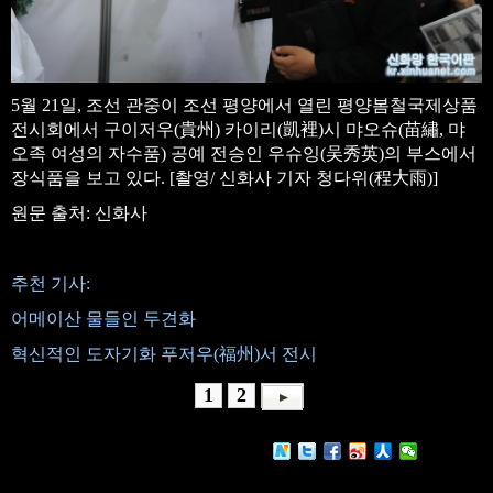
5월 21일, 조선 관중이 조선 평양에서 열린 평양봄철국제상품
전시회에서 구이저우(貴州) 카이리(凱裡)시 먀오슈(苗繡, 먀
오족 여성의 자수품) 공예 전승인 우슈잉(吴秀英)의 부스에서
장식품을 보고 있다. [촬영/ 신화사 기자 청다위(程大雨)]
원문 출처: 신화사
추천 기사:
어메이산 물들인 두견화
혁신적인 도자기화 푸저우(福州)서 전시
1
2