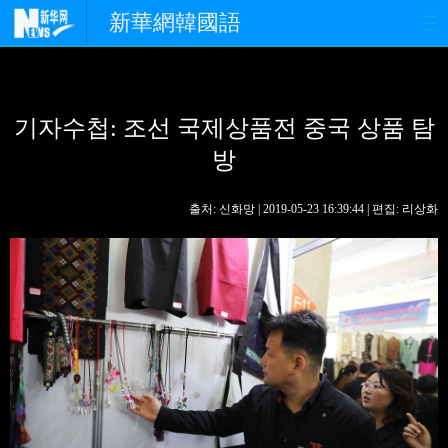
新華網韓國語
홈페이지
최신뉴스
정치
기자수첩: 조선 국제상품전 중국 상품 탐
경제
사회
포토
방
중한교류
핫 TV
문화
출처: 신화망 | 2019-05-23 16:39:44 | 편집: 리상화
연예
관광
오피니언
생생 중국어