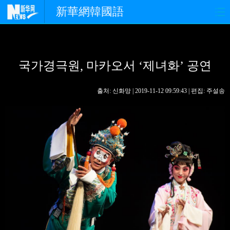
新華網韓國語
홈페이지
최신뉴스
정치
국가경극원, 마카오서 ‘제녀화’ 공연
경제
사회
포토
중한교류
핫 TV
문화
출처: 신화망 | 2019-11-12 09:59:43 | 편집: 주설송
연예
관광
오피니언
생생 중국어