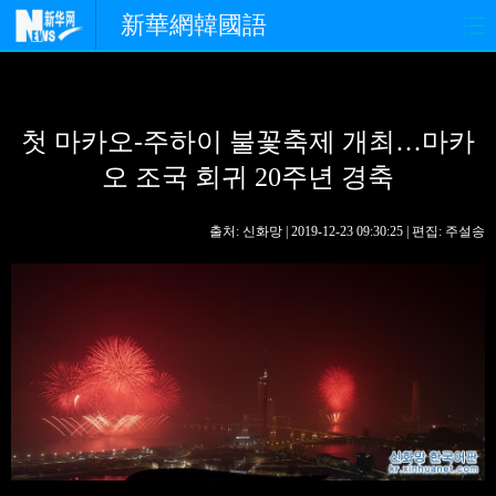
新華網韓國語
홈페이지
최신뉴스
정치
첫 마카오-주하이 불꽃축제 개최…마카
경제
사회
포토
오 조국 회귀 20주년 경축
중한교류
핫 TV
문화
출처: 신화망 | 2019-12-23 09:30:25 | 편집: 주설송
연예
관광
오피니언
생생 중국어