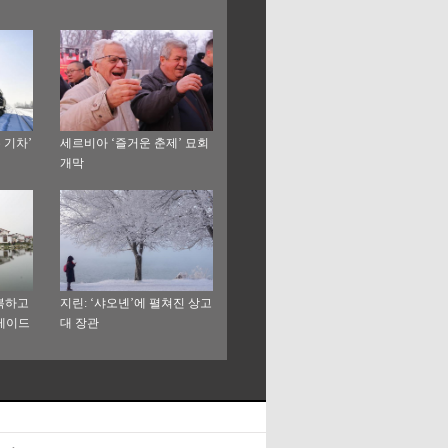
 기차’
세르비아 ‘즐거운 춘제’ 묘회
개막
행복하고
지린: ‘샤오녠’에 펼쳐진 상고
레이드
대 장관