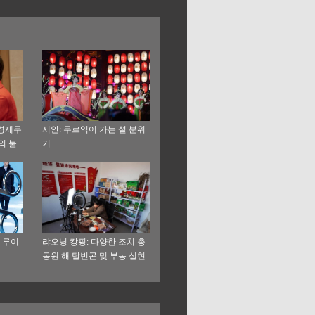
 경제무
시안: 무르익어 가는 설 분위
의 불
기
 루이
랴오닝 캉핑: 다양한 조치 총
동원 해 탈빈곤 및 부농 실현
도와