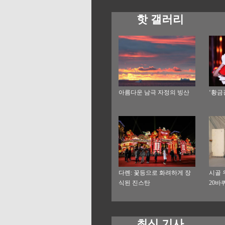
핫 갤러리
아름다운 남극 자정의 빙산
‘황금
다롄: 꽃등으로 화려하게 장
시골 
식된 진스탄
20바
최신 기사