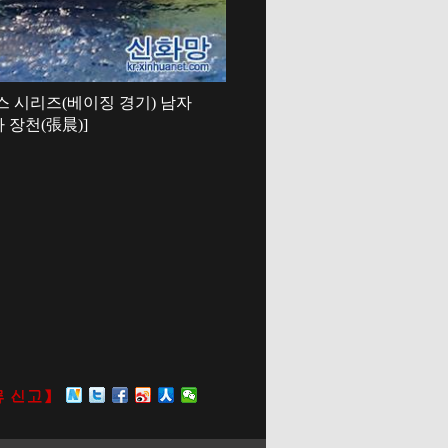
언스 시리즈(베이징 경기) 남자
자 장천(張晨)]