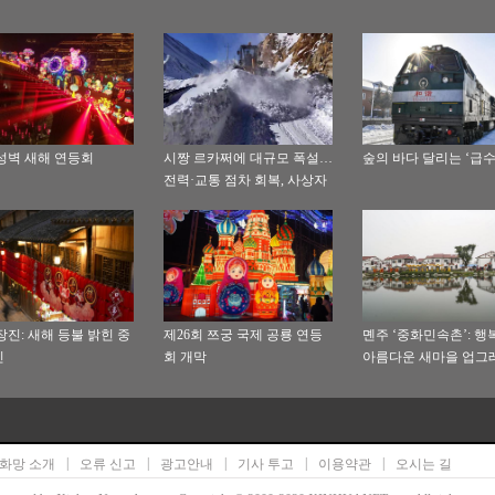
성벽 새해 연등회
시짱 르카쩌에 대규모 폭설…
숲의 바다 달리는 ‘급수
전력·교통 점차 회복, 사상자
없어
장진: 새해 등불 밝힌 중
제26회 쯔궁 국제 공룡 연등
몐주 ‘중화민속촌’: 
진
회 개막
아름다운 새마을 업그
버전