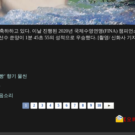
을 축하하고 있다. 이날 진행된 2020년 국제수영연맹(FINA) 챔피
선수 쑨양이 1분 45초 55의 성적으로 우승했다. [촬영/ 신화사 기
빵’ 향기 물씬
폼
웃음소리
1
2
3
4
5
6
7
8
9
10