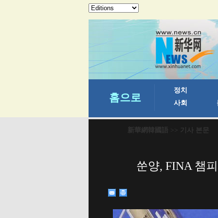
新華網韓國語
>> 기사 본문
쑨양, FINA 