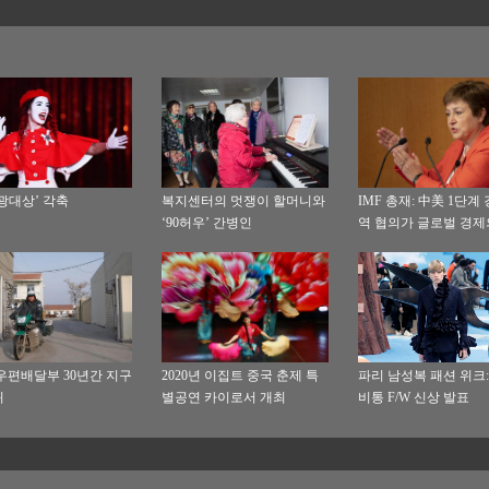
광대상’ 각축
복지센터의 멋쟁이 할머니와
IMF 총재: 中美 1단계
‘90허우’ 간병인
역 협의가 글로벌 경제
확실성을 덜었다
우편배달부 30년간 지구
2020년 이집트 중국 춘제 특
파리 남성복 패션 위크:
퀴
별공연 카이로서 개최
비통 F/W 신상 발표