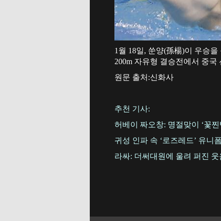
1월 18일, 쑨양(孫楊)이 우승
200m 자유형 결승전에서 중국 
원문 출처:신화사
추천 기사:
허베이 짜오창: 명절맞이 ‘꽃찐
귀성 인파 속 ‘로즈레드’ 유니
라싸: 더써대원에 울려 퍼진 