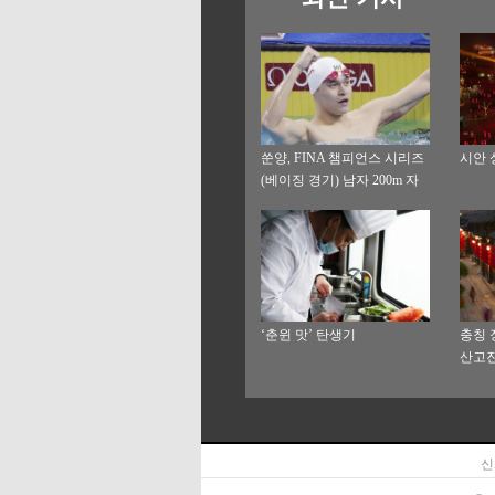
쑨양, FINA 챔피언스 시리즈
시안 
(베이징 경기) 남자 200m 자
유형 결승전서 우승
‘춘윈 맛’ 탄생기
충칭 
산고