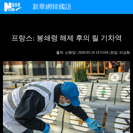
新華網韓國語
홈페이지
최신뉴스
정치
프랑스: 봉쇄령 해제 후의 릴 기차역
경제
사회
포토
중한교류
핫 TV
문화
출처: 신화망 | 2020-05-16 14:53:04 | 편집: 리상화
연예
관광
오피니언
생생 중국어