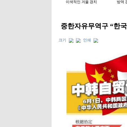
중한자유무역구 “한국풍
크기
인쇄