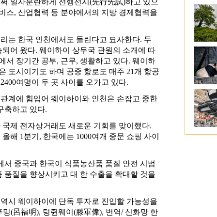
벌써 일사분란하게 선행선시(先行先試)하고 있으
서비스, 산업협력 등 분야에서의 지방 경제협력을
리는 한국 인천에서도 들린다고 묘사한다. 두
되어 왔다. 웨이하이 상무국 관원의 소개에 따
서 장기간 공부, 근무, 생활하고 있다. 웨이하
은 도시이기도 하며 공중 항로도 매주 21개 항공
2400여명이 두 곳 사이를 오가고 있다.
관계에 힘입어 웨이하이와 인천은 손잡고 중한
구축하고 있다.
 국제 전자상거래도 새로운 기회를 맞이했다.
해 1분기, 한국에는 1000여개 중문 쇼핑 사이
서 중국과 한국이 식품농산품 품질 안전 시범
 품질을 향상시키고 대 한 수출을 확대할 것을
역시 웨이하이에 단독 투자로 진입할 가능성을
푸밍(呂福明), 텅쥔웨이(滕軍偉), 번역/ 신화망 한