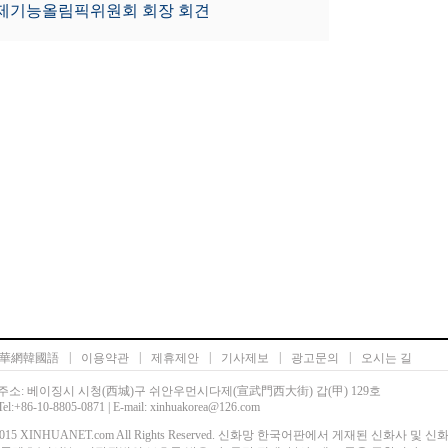
국제기능올림픽위원회 회장 회견
|
|
|
|
|
華網韓國語
이용약관
제휴제안
기사제보
광고문의
오시는 길
주소: 베이징시 시청(西城)구 쉬안우먼시다제(宣武門西大街) 갑(甲) 129호
Tel:+86-10-8805-0871 | E-mail: xinhuakorea@126.com
00-2015 XINHUANET.com All Rights Reserved. 신화망 한국어판에서 게재된 신화사 및 