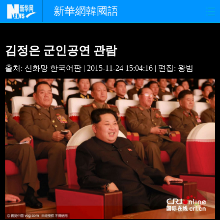
新華網韓國語
홈페이지
최신뉴스
정치
김정은 군인공연 관람
경제
사회
포토
출처: 신화망 한국어판 | 2015-11-24 15:04:16 | 편집: 왕범
중한교류
핫 TV
문화
연예
관광
오피니언
생생 중국어