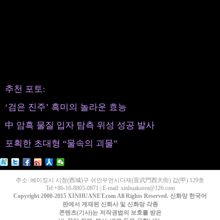
추천 포토:
‘검은 진주’ 흑미의 놀라운 효능
中 암흑 물질 입자 탐측 위성 성공 발사
포획한 초대형 “물속의 괴물”
주소: 베이징시 시청(西城)구 쉬안우먼시다제(宣武門西大街) 갑(甲) 129호
Tel:+86-10-8805-0871 | E-mail: xinhuakorea@126.com
Copyright 2000-2015 XINHUANET.com All Rights Reserved. 신화망 한국어
판에서 게재된 신화사 및 신화망 각종
콘텐츠(기사)는 저작권법의 보호를 받은