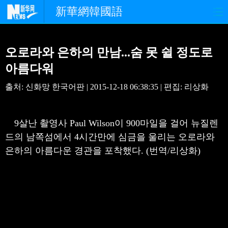
新華網韓國語
홈페이지
최신뉴스
정치
오로라와 은하의 만남...숨 못 쉴 정도로
경제
사회
포토
아름다워
출처: 신화망 한국어판 | 2015-12-18 06:38:35 | 편집: 리상화
중한교류
핫 TV
문화
연예
관광
오피니언
9살난 촬영사 Paul Wilson이 900마일을 걸어 뉴질렌
드의 남쪽섬에서 4시간만에 심금을 울리는 오로라와
생생 중국어
은하의 아름다운 경관을 포착했다. (번역/리상화)