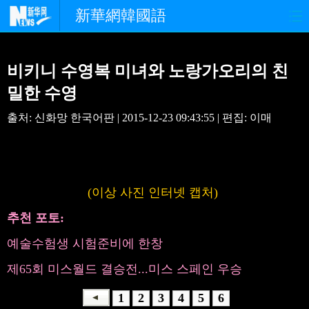
新華網韓國語
홈페이지
최신뉴스
정치
비키니 수영복 미녀와 노랑가오리의 친
경제
사회
포토
밀한 수영
출처: 신화망 한국어판 | 2015-12-23 09:43:55 | 편집: 이매
중한교류
핫 TV
문화
연예
관광
오피니언
생생 중국어
(이상 사진 인터넷 캡처)
추천 포토:
예술수험생 시험준비에 한창
제65회 미스월드 결승전...미스 스페인 우승
1
2
3
4
5
6