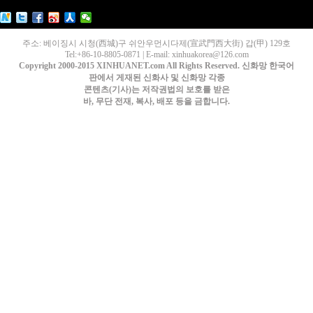
주소: 베이징시 시청(西城)구 쉬안우먼시다제(宣武門西大街) 갑(甲) 129호
Tel:+86-10-8805-0871 | E-mail: xinhuakorea@126.com
Copyright 2000-2015 XINHUANET.com All Rights Reserved. 신화망 한국어
판에서 게재된 신화사 및 신화망 각종
콘텐츠(기사)는 저작권법의 보호를 받은
바, 무단 전재, 복사, 배포 등을 금합니다.