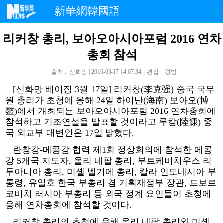
新華網韓國語
리커창 총리, 보아오아시아포럼 2016 연차
홈페이지
최신뉴스
정치
총회 참석
경제
사회
포토
출처 : 신화망 | 2016-03-17 14:07:34 | 편집 : 왕범
중한교류
핫 TV
문화
[신화망 베이징 3월 17일] 리커창(李克强) 중국 국무
원 총리가 초청에 응해 24일 하이난(海南) 보아오(博
鳌)에서 개최되는 보아오아시아포럼 2016 연차총회에
연예
관광
오피니언
참석하고 기조연설을 발표할 것이라고 루캉(陸慷) 중
국 외교부 대변인은 17일 밝혔다.
생생 중국어
란창강-메콩강 협력 제1회 정상회의에 참석한 메콩
강 5개국 지도자, 올리 네팔 총리, 부트케비치우스 리
투아니아 총리, 미셸 벨기에 총리, 칼라 인도네시아 부
통령, 유일호 한국 부총리 겸 기획재정부 장관, 드보르
코비치 러시아 부총리 등 외국 정계 요인들이 초청에
응해 연차총회에 참석할 것이다.
리커창 총리의 초청에 응해 올리 네팔 총리와 미셸