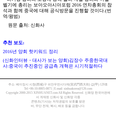
벨기에 총리는 보아오아시아포럼 2016 연차총회의 참
석과 함께 중국에 대해 공식방문을 진행할 것이다.(번
역/왕범)
원문 출처: 신화사
추천 보도:
2016년 양회 핫키워드 정리
(신화인터뷰・대사가 보는 양회)김장수 주중한국대
사:중국이 추진중인 공급측 개혁은 시기적절하다
주소: 베이징시 시청(西城)구 쉬안우먼시다제(宣武門西大街) 갑(甲) 129호
Tel:+86-10-8805-0871 | E-mail: xinhuakorea@126.com
Copyright 2000-2015 XINHUANET.com All Rights Reserved. 신화망 한국어판에
서 게재된 신화사 및 신화망 각종
콘텐츠(기사)는 저작권법의 보호를 받은
바, 무단 전재, 복사, 배포 등을 금합니다.