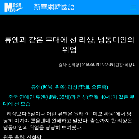
新華網韓國語
홈페이지
최신뉴스
정치
류옌과 같은 무대에 선 리샹, 냉동미인의
경제
사회
포토
위엄
중한교류
핫 TV
문화
출처: 신화망 | 2016-06-15 13:28:49 | 편집: 리상화
연예
관광
오피니언
생생 중국어
류옌(柳岩, 왼쪽) 리샹(李湘, 오른쪽)
중국 연예인 류옌(柳岩, 35세)과 리샹(李湘, 40세)이 같은 무
대에 선 모습.
리샹보다 5살이나 어린 류옌은 원래 이 ‘미모 싸움’에서 당
당히 이겨야 했을텐데 완패하고 말았다. 출산까지 한 리샹은
냉동미인의 위엄을 당당히 보여줬다.
원문 출처: 신화망