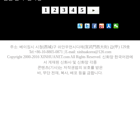
1
2
3
4
5
주소: 베이징시 시청(西城)구 쉬안우먼시다제(宣武門西大街) 갑(甲) 129호
Tel:+86-10-8805-0871 | E-mail: xinhuakorea@126.com
Copyright 2000-2016 XINHUANET.com All Rights Reserved. 신화망 한국어판에
서 게재된 신화사 및 신화망 각종
콘텐츠(기사)는 저작권법의 보호를 받은
바, 무단 전재, 복사, 배포 등을 금합니다.