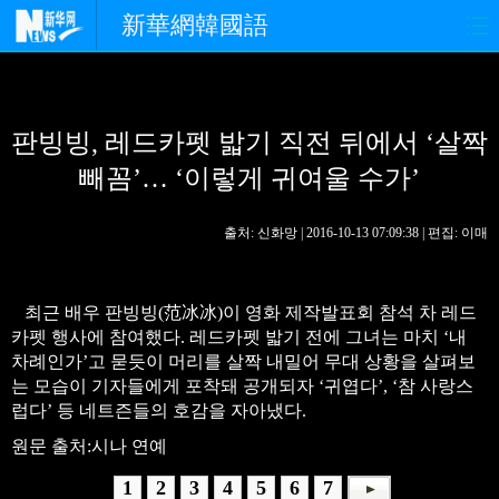
新華網韓國語
홈페이지
최신뉴스
정치
판빙빙, 레드카펫 밟기 직전 뒤에서 ‘살짝
경제
사회
포토
빼꼼’… ‘이렇게 귀여울 수가’
중한교류
핫 TV
문화
출처: 신화망 | 2016-10-13 07:09:38 | 편집: 이매
연예
관광
오피니언
생생 중국어
최근 배우 판빙빙(范冰冰)이 영화 제작발표회 참석 차 레드
카펫 행사에 참여했다. 레드카펫 밟기 전에 그녀는 마치 ‘내
차례인가’고 묻듯이 머리를 살짝 내밀어 무대 상황을 살펴보
는 모습이 기자들에게 포착돼 공개되자 ‘귀엽다’, ‘참 사랑스
럽다’ 등 네트즌들의 호감을 자아냈다.
원문 출처:시나 연예
1
2
3
4
5
6
7