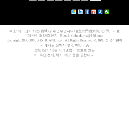
주소: 베이징시 시청(西城)구 쉬안우먼시다제(宣武門西大街) 갑(甲) 129호
Tel:+86-10-8805-0871 | E-mail: xinhuakorea@126.com
Copyright 2000-2016 XINHUANET.com All Rights Reserved. 신화망 한국어판에
서 게재된 신화사 및 신화망 각종
콘텐츠(기사)는 저작권법의 보호를 받은
바, 무단 전재, 복사, 배포 등을 금합니다.