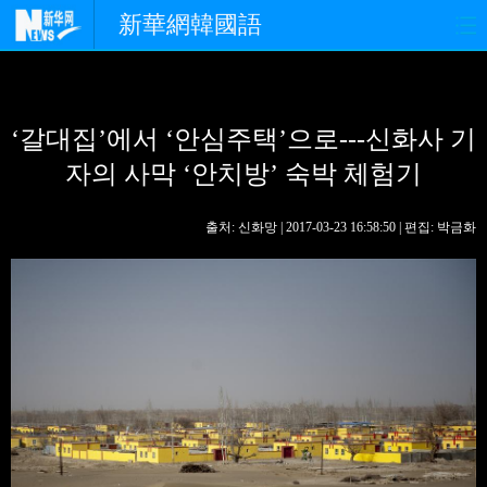
新華網韓國語
홈페이지
최신뉴스
정치
‘갈대집’에서 ‘안심주택’으로---신화사 기
경제
사회
포토
자의 사막 ‘안치방’ 숙박 체험기
중한교류
핫 TV
문화
출처: 신화망 | 2017-03-23 16:58:50 | 편집: 박금화
연예
관광
오피니언
생생 중국어