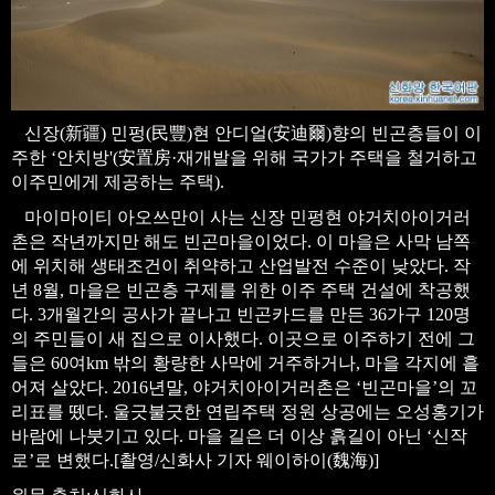
신장(新疆) 민펑(民豐)현 안디얼(安迪爾)향의 빈곤층들이 이
주한 ‘안치방'(安置房·재개발을 위해 국가가 주택을 철거하고
이주민에게 제공하는 주택).
마이마이티 아오쓰만이 사는 신장 민펑현 야거치아이거러
촌은 작년까지만 해도 빈곤마을이었다. 이 마을은 사막 남쪽
에 위치해 생태조건이 취약하고 산업발전 수준이 낮았다. 작
년 8월, 마을은 빈곤층 구제를 위한 이주 주택 건설에 착공했
다. 3개월간의 공사가 끝나고 빈곤카드를 만든 36가구 120명
의 주민들이 새 집으로 이사했다. 이곳으로 이주하기 전에 그
들은 60여km 밖의 황량한 사막에 거주하거나, 마을 각지에 흩
어져 살았다. 2016년말, 야거치아이거러촌은 ‘빈곤마을’의 꼬
리표를 뗐다. 울긋불긋한 연립주택 정원 상공에는 오성홍기가
바람에 나붓기고 있다. 마을 길은 더 이상 흙길이 아닌 ‘신작
로’로 변했다.[촬영/신화사 기자 웨이하이(魏海)]