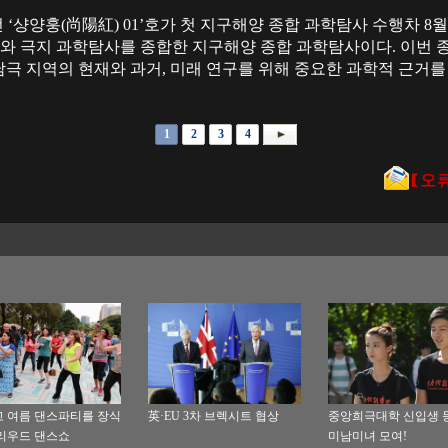
‘샹양훙(尚陽紅) 01’호가 첫 지구해양 종합 과학탐사 수행차 8
사와 극지 과학탐사를 종합한 지구해양 종합 과학탐사이다. 이번 
 남극 지역의 현재와 과거, 미래 연구를 위해 중요한 과학적 근거
1
2
3
4
 여름 댄스파티를 장식
英·EU 3차 브렉시트 협상
중앙희극대학 신입생 등교
리우드 댄스쇼
미남미녀 모여!