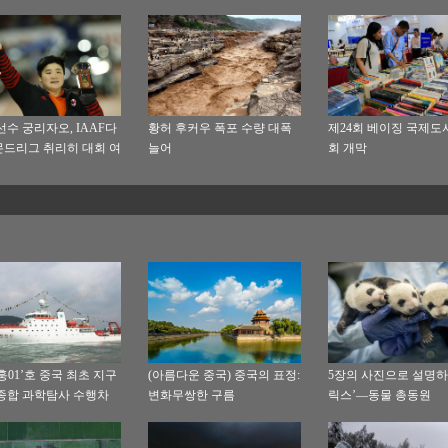
선수 궁리자오, IAAF다
황허 후커우 폭포 수량 대폭
제24회 베이징 국제도
드리그 취리히 대회 여
늘어
회 개막
환던지기 금메달
훙01’호 중국 최초 지구
(아름다운 중국) 중국의 표정:
5장의 사진으로 설명하
종합 과학탐사 수행차
변화무쌍한 구름
릭스’—동물 총동원