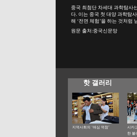
중국 최첨단 차세대 과학탐사선 
다. 이는 중국 첫 대양 과학탐
해 ‘전면 체험’을 하는 것처럼
원문 출처:중국신문망
핫 갤러리
지역사회의 ‘애심 역참’
시카고
한 볼