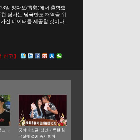
월28일 칭다오(青島)에서 출항했
종합 탐사는 남극반도 해역을 위
를 가진 데이터를 제공할 것이다.
...
굿바이 싱글! 낭만 가득한 칠
석절에 결혼 증서 받아