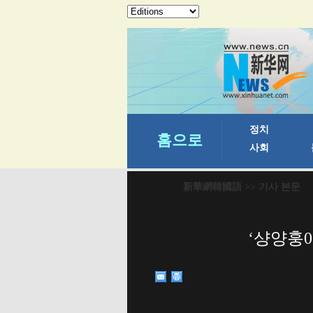
新華網韓國語
>> 기사 본문
‘샹양훙