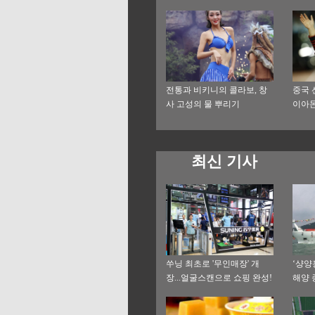
전통과 비키니의 콜라보, 창
중국 
사 고성의 물 뿌리기
이아몬
자 포
최신 기사
쑤닝 최초로 '무인매장' 개
‘샹양
장...얼굴스캔으로 쇼핑 완성!
해양 
출항