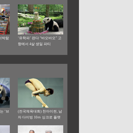
서박람
‘유학파’ 판다 “바오바오” 고
향에서 4살 생일 파티
는 ‘브
(전국체육대회) 천아이썬, 남
자 다이빙 10ｍ 싱크로 플랫
폼 금메달