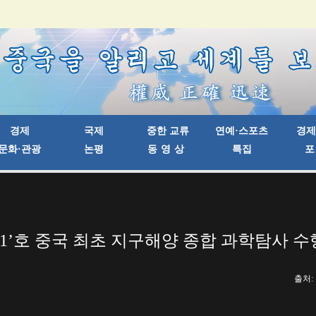
01’호 중국 최초 지구해양 종합 과학탐사 수
출처: 