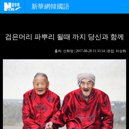
新華網韓國語
홈페이지
최신뉴스
정치
검은머리 파뿌리 될때 까지 당신과 함께
경제
사회
포토
중한교류
핫 TV
문화
출처: 신화망 | 2017-08-28 11:33:14 | 편집: 리상화
연예
관광
오피니언
생생 중국어