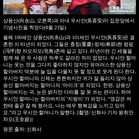
샹융산(向永山, 오른쪽)과 아내 우시안(吳喜安)이 집문앞에서
기념사진을 찍었다(8월 23일).
올해 100세인 샹융산(向永山)과 101세인 우시안(吳喜安)은 결
혼한 지 81년이 되었다. 그들은 충칭(重慶) 펑제(奉節)현 펑핑
(冯坪)향 자오자오(皂角)촌에 살고 있다. 81년이란 긴 세월을
함께 해 온 두 사람은 하루도 갈라진 적이 없었다. 우시안 할머
니는 웃는 것을 그다지 좋아하지 않지만 유머러스한 샹융산
할아버지 덕분에 늘 입을 다물지 못 할 정도로 웃게 된다 한다.
우시안 할머니의 신체는 튼튼하지만 귀가 잘 들리지 않아 샹
슝산 할아버지는 할머니의 ‘마이크’로 되었다. 한편, 샹융산
할아버지는 귀, 눈은 밝지만 다리를 잘 못 쓰는 편이다. 하여
우시안 할머니는 할아버지의 ‘지팡이’가 되었다. “영감은 저
한테 줄곧 잘 해 줬어요. 나는 매우 행복감을 느끼고 있어
요.”라고 우시안 할머니가 말했다. [촬영/ 신화사 기자 왕취안
차오(王全超)]
원문 출처: 신화사