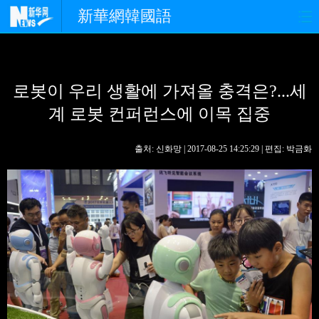
新華網韓國語
홈페이지
최신뉴스
정치
로봇이 우리 생활에 가져올 충격은?...세
경제
사회
포토
계 로봇 컨퍼런스에 이목 집중
중한교류
핫 TV
문화
출처: 신화망 | 2017-08-25 14:25:29 | 편집: 박금화
연예
관광
오피니언
생생 중국어