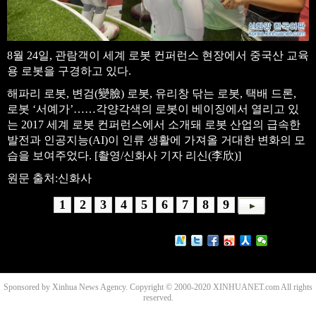
8월 24일, 관람객이 세계 로봇 컨퍼런스 현장에서 중국산 교육
용 로봇을 구경하고 있다.
해파리 로봇, 변검(變臉) 로봇, 유리창 닦는 로봇, 택배 드론,
로봇 ‘서예가’……각양각색의 로봇이 베이징에서 열리고 있
는 2017 세계 로봇 컨퍼런스에서 소개돼 로봇 산업의 급속한
발전과 인공지능(AI)이 인류 생활에 가져올 거대한 변화의 모
습을 보여주었다. [촬영/신화사 기자 리신(李欣)]
원문 출처:신화사
1
2
3
4
5
6
7
8
9