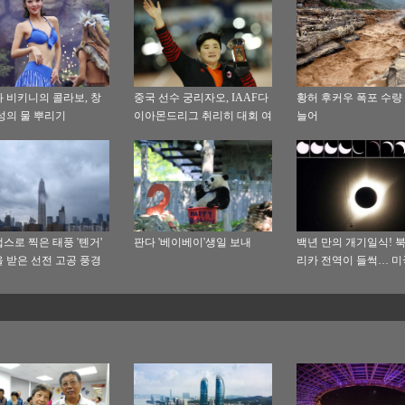
 비키니의 콜라보, 창
중국 선수 궁리자오, IAAF다
황허 후커우 폭포 수량
성의 물 뿌리기
이아몬드리그 취리히 대회 여
늘어
자 포환던지기 금메달
스로 찍은 태풍 '톈거'
판다 '베이베이'생일 보내
백년 만의 개기일식! 
 받은 선전 고공 풍경
리카 전역이 들썩… 미
통령도 구경