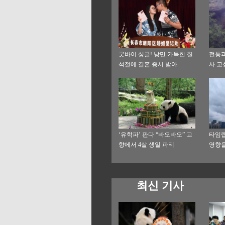
굿바이 싱글! 낭만 가득한 칠
전통과
석절에 결혼 증서 받아
사 고
‘유학파’ 판다 “바오바오” 고
타임랩
향에서 4살 생일 파티
영향을
최신 기사