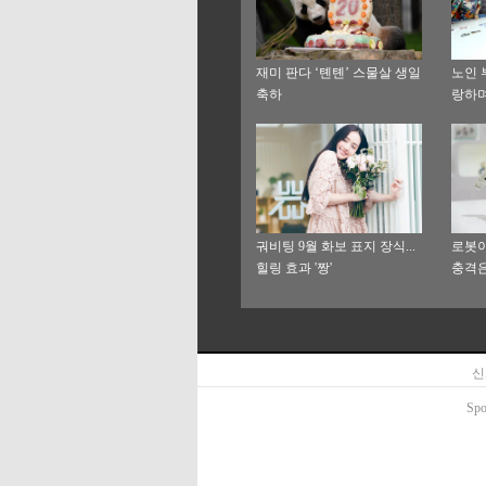
재미 판다 ‘톈톈’ 스물살 생일
노인 
축하
랑하며
궈비팅 9월 화보 표지 장식...
로봇이
힐링 효과 '짱'
충격은
에 이