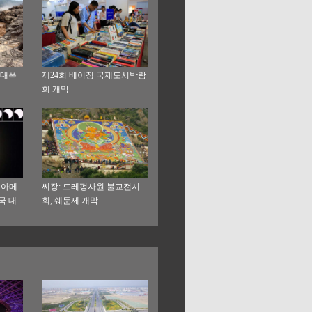
 대폭
제24회 베이징 국제도서박람
회 개막
북아메
씨장: 드레펑사원 불교전시
국 대
회, 쉐둔제 개막