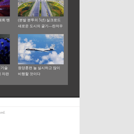
대회 톈
(분발 분투의 5년) 실크로드
새로운 도시의 굴기—란저우
신구 승격 5년의 기록
신기술
원양훈련 늘 실시하고 많이
 자판
비행할 것이다