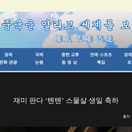
재미 판다 ‘톈톈’ 스물살 생일 축하
출처: 