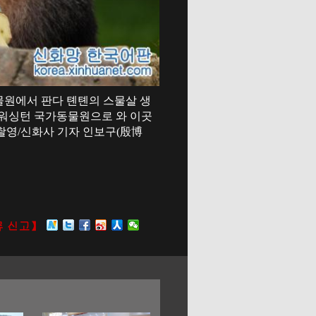
동물원에서 판다 톈톈의 스물살 생
서 워싱턴 국가동물원으로 와 이곳
[촬영/신화사 기자 인보구(殷博