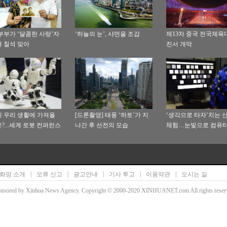
부부가 ‘달콤한 사랑’자
‘하늘의 눈’, 샤먼을 조감
제13차 중국 전국체육
 칠석 맞아
진서 개막
 우리 생활에 가져올
[드론촬영] 태풍 ‘하토’가 지
‘생각으로 타자’치는 
?...세계 로봇 컨퍼런스
나간 후 선전의 모습
체험…눈빛으로 컴퓨터
목 집중
두드린다