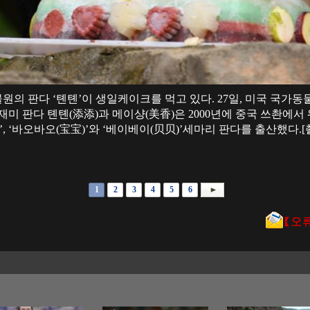
동물원의 판다 ‘톈톈’이 생일케이크를 먹고 있다. 27일, 미국 국가
재미 판다 톈톈(添添)과 메이샹(美香)은 2000년에 중국 쓰촨에
’, ‘바오바오(宝宝)’와 ‘베이베이(贝贝)’세마리 판다를 출산했다.
1
2
3
4
5
6