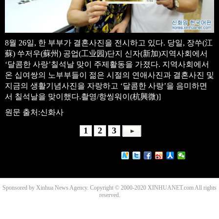
8월 26일, 한 부부가 결혼사진을 전시하고 있다. 당일, 장쑤(江
蘇) 쑤저우(蘇州) 공업(工业园)단지 신자(新加)지역사회에서
‘달콤한 사랑’칠석날 맞이 주제활동을 가졌다. 지역사회에서
온 십여쌍의 노부부들이 젊은 시절의 연애사진과 결혼사진 및
지금의 생활기념사진을 자랑하고 ‘달콤한 사랑’을 음미하면
서 칠석날을 맞이했다.촬영/항씽워이(杭興微)]
원문 출처:신화사
1
2
3