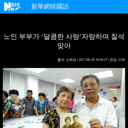
新華網韓國語
홈페이지
최신뉴스
정치
노인 부부가 ‘달콤한 사랑’자랑하며 칠석
경제
사회
포토
맞아
중한교류
핫 TV
문화
출처: 신화망 | 2017-08-28 10:49:37 | 편집: 이매
연예
관광
오피니언
생생 중국어