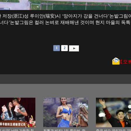
영한 저장(浙江)성 루이안(瑞安)시 ‘망아지가 강을 건너다’논밭그림
건너다’논밭그림은 컬러 논벼로 재배해낸 것이며 현지 마을의 독특
1
2
 싱글! 낭만 가득한 칠
전통과 비키니의 콜라보, 창
중국 선수 궁리자오, I