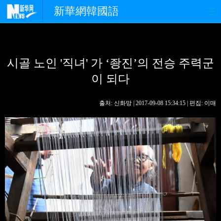
新華網韓國語
홈페이지
최신뉴스
정치
시골 노인 '직녀' 가 ‘좡진’의 전승 주력군
경제
사회
포토
이 되다
중한교류
핫 TV
문화
출처: 신화망 | 2017-09-08 15:34:15 | 편집: 이매
연예
관광
오피니언
생생 중국어