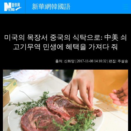
新華網韓國語
홈페이지
최신뉴스
정치
미국의 목장서 중국의 식탁으로: 中美 쇠
경제
사회
포토
고기무역 민생에 혜택을 가져다 줘
중한교류
핫 TV
문화
출처: 신화망 | 2017-11-08 14:10:32 | 편집: 주설송
연예
관광
오피니언
생생 중국어