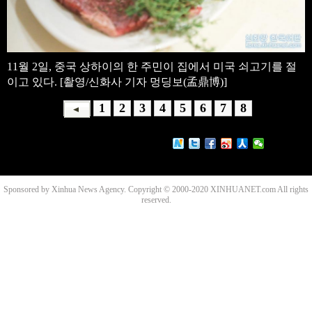
11월 2일, 중국 상하이의 한 주민이 집에서 미국 쇠고기를 절
이고 있다. [촬영/신화사 기자 멍딩보(孟鼎博)]
1
2
3
4
5
6
7
8