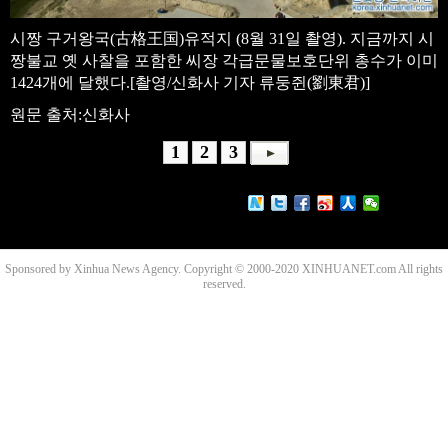
시짱 구거왕국(古格王国)유적지 (8월 31일 촬영). 지금까지 시
짱불교 옛 사찰을 포함한 씨장 각급문물보호단위 총수가 이미
1424개에 달했다.[촬영/신화사 기자 류둥쥔(劉東君)]
원문 출처:신화사
1
2
3