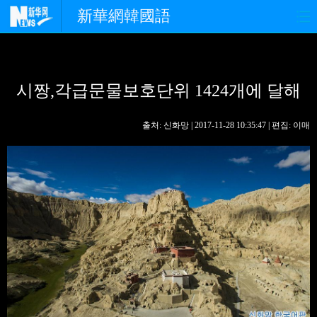
新華網韓國語
홈페이지
최신뉴스
정치
시짱,각급문물보호단위 1424개에 달해
경제
사회
포토
중한교류
핫 TV
문화
출처: 신화망 | 2017-11-28 10:35:47 | 편집: 이매
연예
관광
오피니언
생생 중국어