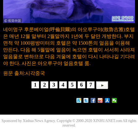
네이멍구 후룬베이얼(呼倫貝爾)의 아오루구야(敖魯古雅)호텔
은 매년 12월 말부터 2월말까지 1년에 두 달만 개방한다. 부지
면적 약 1000평방미터의 호텔은 약 1500톤의 얼음을 이용해
만든다. 다음 해 5월말에 얼음이 녹으면 호텔이 서서히 사라져
얼음물로 변하므로 다음 겨울에 호텔이 다시 나타나길 기다려
야 한다. 사진은 아오루구야 얼음호텔 룸.
원문 출처:시각중국
1
2
3
4
5
6
7