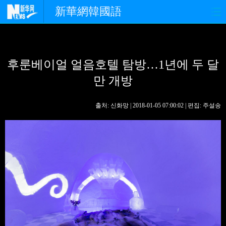
新華網韓國語
홈페이지
최신뉴스
정치
후룬베이얼 얼음호텔 탐방…1년에 두 달
경제
사회
포토
만 개방
중한교류
핫 TV
문화
출처: 신화망 | 2018-01-05 07:00:02 | 편집: 주설송
연예
관광
오피니언
생생 중국어