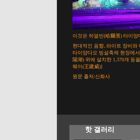
이것은 하얼빈(哈爾濱) 타이양다
현대적인 음향, 라이트 장비와 
타이양다오 빙설축제 현장에서 
陽湖) 위에 설치한 1,370개
웨이(王建威)]
원문 출처:신화사
핫 갤러리