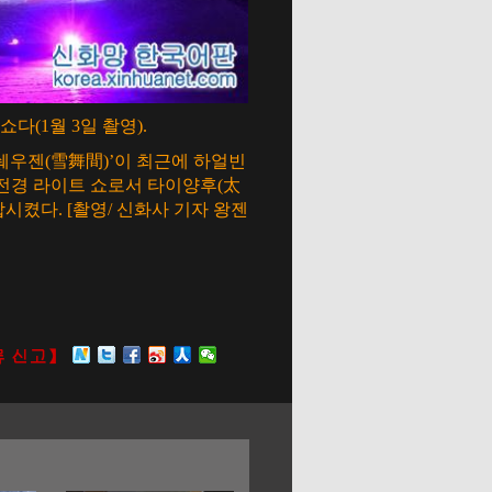
(1월 3일 촬영).
쉐우젠(雪舞間)’이 최근에 하얼빈
전경 라이트 쇼로서 타이양후(太
시켰다. [촬영/ 신화사 기자 왕젠