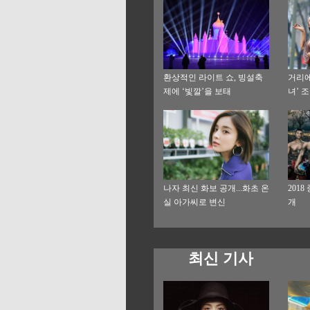
환상적인 라이트 쇼, 빙설축
거리에
제에 ‘빛깔’을 보태
녀’ 
녀는 
나자 최신 화보 공개...화초 온
201
실 아가씨로 변신
개
최신 기사