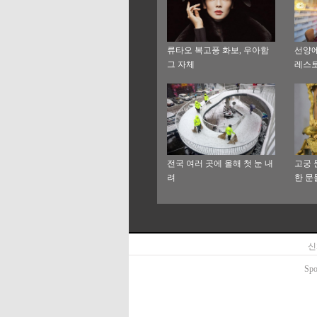
류타오 복고풍 화보, 우아함
선양에
그 자체
레스
전국 여러 곳에 올해 첫 눈 내
고궁 
려
한 문