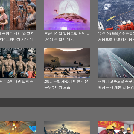
 등장한 시안 ‘최고 미
후룬베이얼 얼음호텔 탐방…
‘하이이(海翼)’ 수중
조각상...당나라 시대 미
1년에 두 달만 개방
처음으로 인도양서 응
과연 뚱보
8 중국 소방대원 달력 공
2018, 금빛 개펄에 비친 검은
란하이 고속도로 준구
목두루미의 모습
확장 공사 개통 및 운영