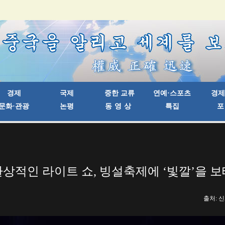
환상적인 라이트 쇼, 빙설축제에 ‘빛깔’을 보
출처: 신화