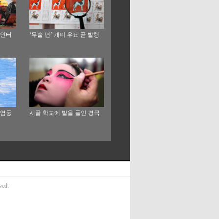
 인터
‘무술 년’ 개띠 우표 곧 발행
귀염둥
시골 학교에 발을 들인 경극