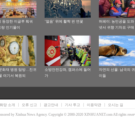
 등장한 이글루 훠궈
‘얼음’ 위에 활짝 핀 연꽃
허페이: 농민공을 도와
토랑 인기몰이
넷서 귀향 기차표 구매
문화재 병원 탐방…진귀
소방안전강좌, 캠퍼스에 들어
자연의 선물: 남극의 
물 여기서 복원되
가
이들