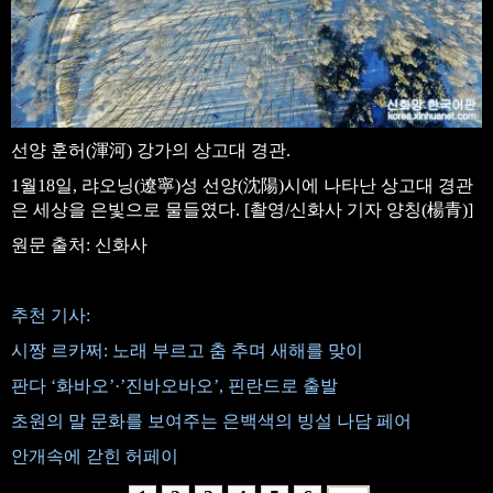
선양 훈허(渾河) 강가의 상고대 경관.
1월18일, 랴오닝(遼寧)성 선양(沈陽)시에 나타난 상고대 경관
은 세상을 은빛으로 물들였다. [촬영/신화사 기자 양칭(楊青)]
원문 출처: 신화사
추천 기사:
시짱 르카쩌: 노래 부르고 춤 추며 새해를 맞이
판다 ‘화바오’·’진바오바오’, 핀란드로 출발
초원의 말 문화를 보여주는 은백색의 빙설 나담 페어
안개속에 갇힌 허페이