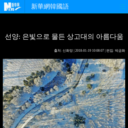
新華網韓國語
홈페이지
최신뉴스
정치
선양: 은빛으로 물든 상고대의 아름다움
경제
사회
포토
중한교류
핫 TV
문화
출처: 신화망 | 2018-01-19 10:08:07 | 편집: 박금화
연예
관광
오피니언
생생 중국어