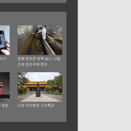
다오서
방향 정조준 정책 실시, 산업
으로 빈곤구제 추진
방 초읽
난징 차오톈궁 고건축군