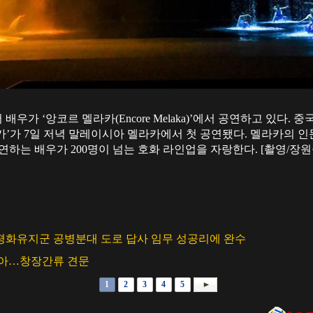
배우가 ‘앙코르 멜라카(Encore Melaka)’에서 공연하고 있다.
카’가 7일 저녁 말레이시아 멜라카에서 첫 공연됐다. 멜라카의 인
연하는 배우가 200명이 넘는 호화 라인업을 자랑한다. [촬영/장원
평화유지군 공병분대 도로 답사 임무 성공리에 완수
날아…창장간류 견문
1
2
3
4
5