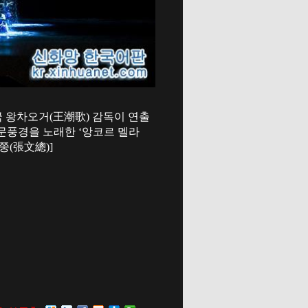
 중국 왕차오거(王潮歌) 감독이 연출
문풍경을 노래한 ‘앙코르 멜라
쭝(張文總)]