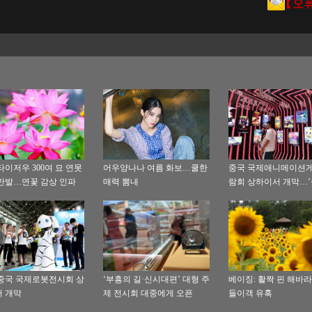
타이저우 300여 묘 연못
어우양나나 여름 화보…쿨한
중국 국제애니메이션
만발…연꽃 감상 인파
매력 뽐내
람회 상하이서 개막…
출품’이 하이라이트
8 중국 국제로봇전시회 상
‘부흥의 길·신시대편’ 대형 주
베이징: 활짝 핀 해바라
 개막
제 전시회 대중에게 오픈
들이객 유혹