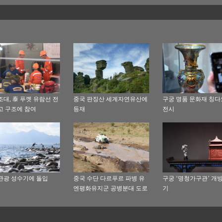
조대, 泰 푸껫 유람선 전
중국 판징산 세계자연유산에
구궁 명품 문화재 칭
고 구조에 참여
등재
전시
관광 성수기에 돌입
중국 수단 다르푸르 파병 유
구궁 ‘명청가구관’ 개
엔평화유지군 공병분대 도로
기
답사 임무 성공리에 완수