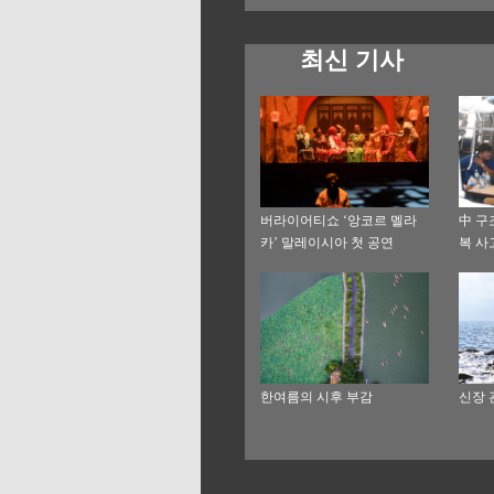
최신 기사
버라이어티쇼 ‘앙코르 멜라
中 구
카’ 말레이시아 첫 공연
복 사
한여름의 시후 부감
신장 