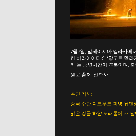
7월7일, 말레이시아 멜라카에서 
한 버라이어티쇼 ‘앙코르 멜라
카’는 공연시간이 70분이며, 출
원문 출처: 신화사
추천 기사:
중국 수단 다르푸르 파병 유엔
맑은 강물 하얀 모래톱에 새 