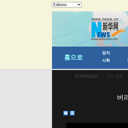
新華網韓國語
>> 기사 본문
버라