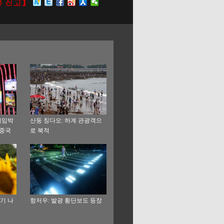
게임박
산둥 칭다오: 하계 관광객으
’중국
로 북적
기 나
항저우: 발광 횡단보도 등장