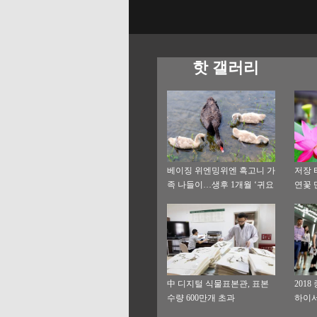
핫 갤러리
베이징 위엔밍위엔 흑고니 가
저장 
족 나들이…생후 1개월 ‘귀요
연꽃 
미’ 흑고니 시선 홀릭
북적
中 디지털 식물표본관, 표본
201
수량 600만개 초과
하이서