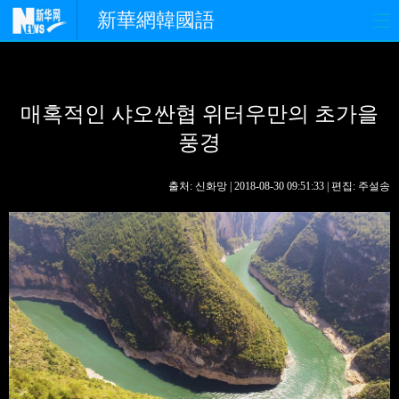
新華網韓國語
홈페이지
최신뉴스
정치
매혹적인 샤오싼협 위터우만의 초가을
경제
사회
포토
풍경
중한교류
핫 TV
문화
출처: 신화망 | 2018-08-30 09:51:33 | 편집: 주설송
연예
관광
오피니언
생생 중국어