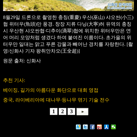
8월29일 드론으로 촬영한 충칭(重慶) 우산(巫山) 샤오싼(小三)
협 위터우(魚頭)만 풍경. 창장 지류 다닝(大寧)허 유역의 충칭
시 우산현 샤오싼협∙디추이(滴翠)협에 위치한 위터우만은 연
어 머리 모양처럼 생겼다 하여 붙여진 이름이다. 초가을의 위
터우만 일대는 맑고 푸른 강물과 빼어난 경치를 자랑한다. [촬
영/신화사 기자 왕취안차오(王全超)]
원문 출처: 신화사
추천 기사:
베이징, 길가의 아름다운 화단으로 대회 영접
중국, 라이베리아에 대나무∙등나무 엮기 기술 전수
1
2
3