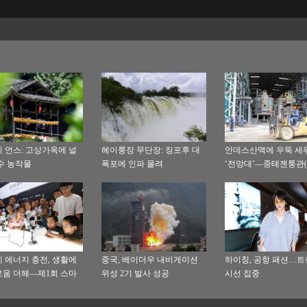
 언스: 고상가옥에 널
헤이룽장 무단장: 징포후 대
안데스산맥에 우뚝 세
수 농작물
폭포에 인파 몰려
‘전망대’—중톄젠퉁관
建銅冠)이 건설한 에
미라도 동광 방문
 에너지 충전, 생활에
중국, 베이더우 내비게이션
하이칭, 공항 패션…트
움 더해—제1회 스마
위성 2기 발사 성공
시선 집중
회 통해 보는 스마트
발전의 신동향