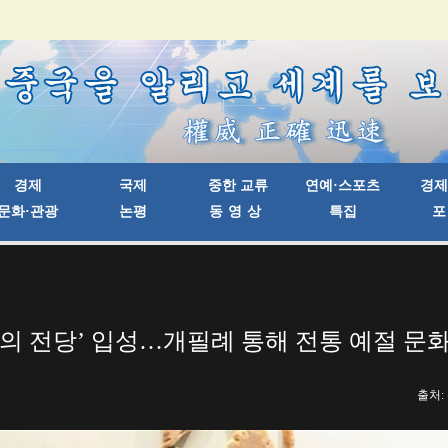
의 전당’ 입성…개필례 통해 전통 예절 문
출처: 