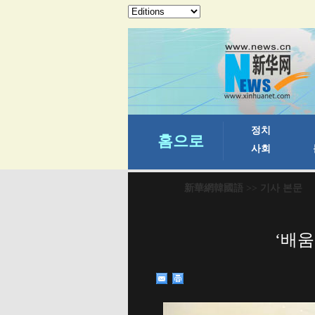
新華網韓國語
>> 기사 본문
‘배움