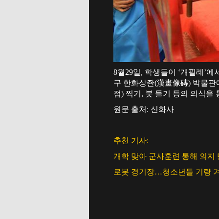
8월29일, 학생들이 ‘개필례’에
구 한화상좐(漢畫像磚) 박물관에
점) 찍기, 붓 들기 등의 의식을
원문 출처: 신화사
추천 기사:
개학 맞아 군사훈련 통해 의지
로봇 경기장…청소년들 기량 