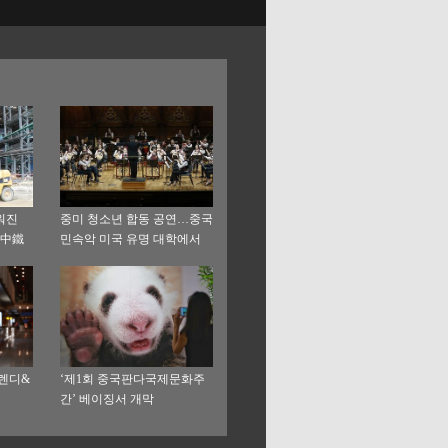
워진
중미 청소년 합동 공연…중국
(中鐵
민속악 미국 유명 대학에서
콰도르
선보여
렌디&
‘제1회 중국판다국제문화주
간’ 베이징서 개막