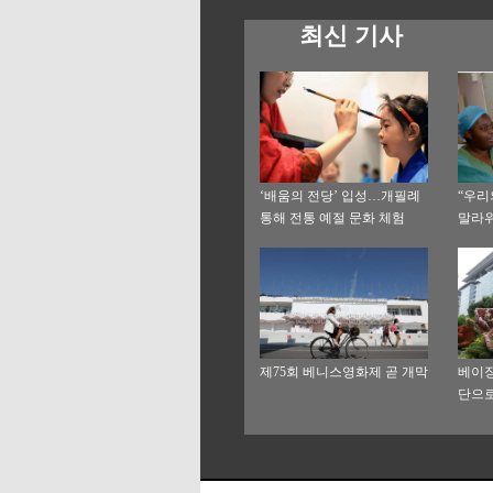
최신 기사
‘배움의 전당’ 입성…개필례
“우리
통해 전통 예절 문화 체험
말라위
기연
제75회 베니스영화제 곧 개막
베이징
단으로