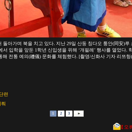
서 돌아가며 북을 치고 있다. 지난 29일 산둥 칭다오 퉁안(同安)
서 입학을 앞둔 1학년 신입생을 위해 ‘개필례’ 행사를 열었다. 학
 통해 전통 예의(禮儀) 문화를 체험했다. [촬영/신화사 기자 리쯔헝
 단련
겨뤄
1
2
3