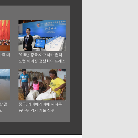
가족 대
2018년 중국-아프리카 협력
포럼 베이징 정상회의 프레스
센터 시범 운영 시작
탑 곧
중국, 라이베리아에 대나무∙
입
등나무 엮기 기술 전수