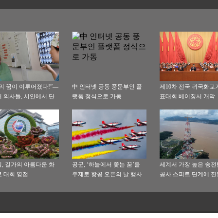
의 꿈이 이루어졌다!”—
中 인터넷 공동 풍문부인 플
제10차 전국 귀국화교
 의사들, 시안에서 단
랫폼 정식으로 가동
표대회 베이징서 개막
수
, 길가의 아름다운 화
공군, ‘하늘에서 쫓는 꿈’을
세계서 가장 높은 송전
 대회 영접
주제로 항공 오픈의 날 행사
공사 스퍼트 단계에 진
거행