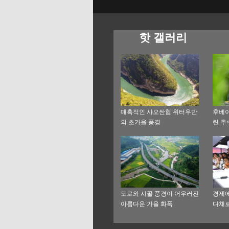
핫 갤러리
매혹적인 샤오싼협 위터우만
후베이
의 초가을 풍경
린 추
도로와 시골 풍경이 어우러진
경제에
아름다운 가을 화폭
다채로
트박람
산업 