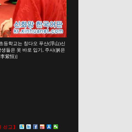
루 초등학교는 칭다오 푸산(浮山)신
생들은 옷 바로 입기, 주사(붉은
(李紫恒)]