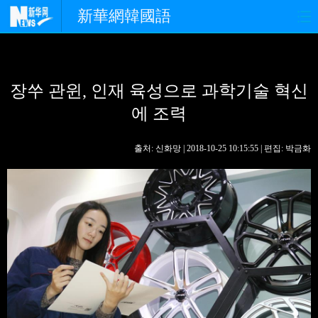
新華網韓國語
홈페이지
최신뉴스
정치
장쑤 관윈, 인재 육성으로 과학기술 혁신
경제
사회
포토
에 조력
중한교류
핫 TV
문화
출처: 신화망 | 2018-10-25 10:15:55 | 편집: 박금화
연예
관광
오피니언
생생 중국어