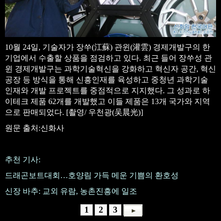
10월 24일, 기술자가 장쑤(江蘇) 관윈(灌雲) 경제개발구의 한
기업에서 수출할 상품을 점검하고 있다. 최근 들어 장쑤성 관
윈 경제개발구는 과학기술혁신을 강화하고 혁신자 공간, 혁신
공장 등 방식을 통해 신흥인재를 육성하고 중청년 과학기술
인재와 개발 프로젝트를 중점적으로 지지했다. 그 성과로 하
이테크 제품 62개를 개발했고 이들 제품은 13개 국가와 지역
으로 판매되었다. [촬영/ 우천광(吴晨光)]
원문 출처:신화사
추천 기사:
드래곤보트대회…호양림 가득 메운 기쁨의 환호성
신장 바추: 교외 유람, 농촌진흥에 일조
1
2
3