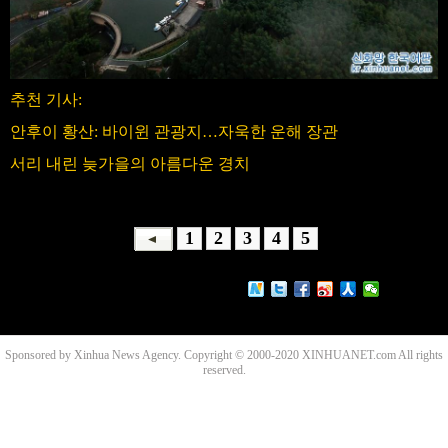
추천 기사:
안후이 황산: 바이윈 관광지…자욱한 운해 장관
서리 내린 늦가을의 아름다운 경치
1
2
3
4
5