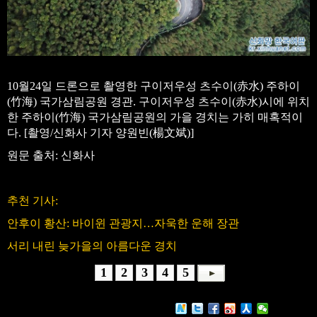
10월24일 드론으로 촬영한 구이저우성 츠수이(赤水) 주하이
(竹海) 국가삼림공원 경관. 구이저우성 츠수이(赤水)시에 위치
한 주하이(竹海) 국가삼림공원의 가을 경치는 가히 매혹적이
다. [촬영/신화사 기자 양원빈(楊文斌)]
원문 출처: 신화사
추천 기사:
안후이 황산: 바이윈 관광지…자욱한 운해 장관
서리 내린 늦가을의 아름다운 경치
1
2
3
4
5