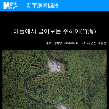
新華網韓國語
홈페이지
최신뉴스
정치
하늘에서 굽어보는 주하이(竹海)
경제
사회
포토
중한교류
핫 TV
문화
출처: 신화망 | 2018-10-26 10:23:04 | 편집: 주설송
연예
관광
오피니언
생생 중국어